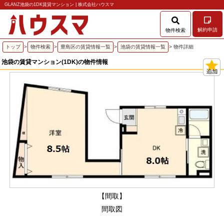
GLANZ池袋の1DK賃貸マンション | 株式会社ハウスマ
解約申請
物件検索
トップ
>
物件検索
>
豊島区の賃貸情報一覧
>
池袋の賃貸情報一覧
> 物件詳細
池袋の賃貸マンション(1DK)の物件情報
【間取】
間取図