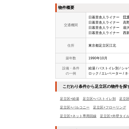
物件概要
日暮里舎人ライナー
江
日暮里舎人ライナー 高野
交通機関
日暮里舎人ライナー 扇大
日暮里舎人ライナー 西新
住所
東京都足立区江北
築年数
1990年10月
設備・条件
給湯 / バストイレ別 / シャ
の一例
ロック / エレベーター / 
こだわり条件から足立区の物件を探
足立区+給湯
足立区+バストイレ別
足立
足立区+バルコニー
足立区+フローリング
足立区+ネット専用回線
足立区+外壁タイ