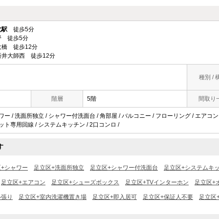
北駅
徒歩5分
 徒歩5分
橋 徒歩12分
井大師西 徒歩12分
種別 / 
階層
5階
間取り
ワー / 洗面所独立 / シャワー付洗面台 / 角部屋 / バルコニー / フローリング / エアコン
ネット専用回線 / システムキッチン / 2口コンロ /
す
区+シャワー
足立区+洗面所独立
足立区+シャワー付洗面台
足立区+システムキ
足立区+エアコン
足立区+シューズボックス
足立区+TVインターホン
足立区+
ル張り
足立区+室内洗濯機置き場
足立区+即入居可
足立区+保証人不要
足立区