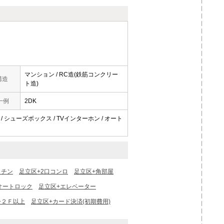
マンション / RC造(鉄筋コンクリー
構造
ト造)
一例
2DK
 / シューズボックス / TVインターホン / オート
ッチン
足立区+2口コンロ
足立区+角部屋
オートロック
足立区+エレベーター
+２Ｆ以上
足立区+カード決済(初期費用)