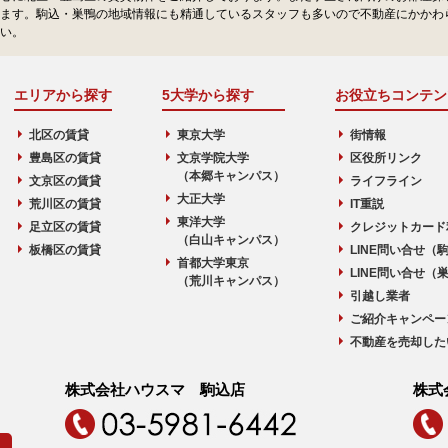
ます。駒込・巣鴨の地域情報にも精通しているスタッフも多いので不動産にかかわ
い。
エリアから探す
5大学から探す
お役立ちコンテン
北区の賃貸
東京大学
街情報
豊島区の賃貸
文京学院大学
区役所リンク
（本郷キャンパス）
文京区の賃貸
ライフライン
大正大学
荒川区の賃貸
IT重説
東洋大学
足立区の賃貸
クレジットカード
（白山キャンパス）
板橋区の賃貸
LINE問い合せ（
首都大学東京
LINE問い合せ（
（荒川キャンパス）
引越し業者
ご紹介キャンペー
不動産を売却した
株式会社ハウスマ 駒込店
株式