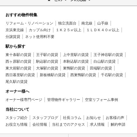
おすすめ物件特集
リフォーム・リノベーション
独立洗面台
南北線
山手線
京浜東北線
カップル向け
１Ｋ２５㎡以上
１ＬＤＫ４０㎡以上
分譲賃貸
ネット使用料不要
駅から探す
東十条駅の賃貸
王子駅の賃貸
上中里駅の賃貸
王子神谷駅の賃貸
西ヶ原駅の賃貸
駒込駅の賃貸
本駒込駅の賃貸
白山駅の賃貸
東大前駅の賃貸
大塚駅の賃貸
巣鴨駅の賃貸
田端駅の賃貸
西日暮里駅の賃貸
新板橋駅の賃貸
西巣鴨駅の賃貸
千石駅の賃貸
尾久駅の賃貸
オーナー様へ
オーナー様専門ページ
管理物件ギャラリー
空室リフォーム事例
当社について
スタッフ紹介
スタッフブログ
社長コラム
お知らせ
お客様の声
お役立ち情報
会社情報
当社までのアクセス
求人情報
解約申請