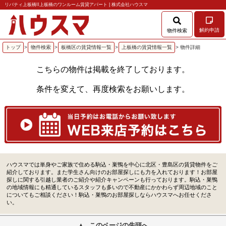
リバティ上板橋II上板橋のワンルーム賃貸アパート | 株式会社ハウスマ
解約申請
物件検索
トップ
>
物件検索
>
板橋区の賃貸情報一覧
>
上板橋の賃貸情報一覧
> 物件詳細
こちらの物件は掲載を終了しております。
条件を変えて、再度検索をお願いします。
ハウスマでは単身やご家族で住める駒込・巣鴨を中心に北区・豊島区の賃貸物件をご
紹介しております。また学生さん向けのお部屋探しにも力を入れております！お部屋
探しに関する引越し業者のご紹介や紹介キャンペーンも行っております。駒込・巣鴨
の地域情報にも精通しているスタッフも多いので不動産にかかわらず周辺地域のこと
についてもご相談ください！駒込・巣鴨のお部屋探しならハウスマへお任せくださ
い。
このページの先頭へ