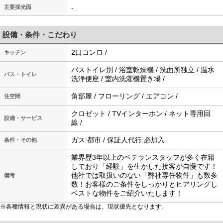
-
主要採光面
設備・条件・こだわり
2口コンロ /
キッチン
バストイレ別 / 浴室乾燥機 / 洗面所独立 / 温水
バス・トイレ
洗浄便座 / 室内洗濯機置き場 /
角部屋 / フローリング / エアコン /
住空間
クロゼット / TVインターホン / ネット専用回
設備・サービス
線 /
ガス:都市 / 保証人代行:必加入
条件・その他
業界歴3年以上のベテランスタッフが多く在籍
しており「経験」を生かした接客が自慢です！
他社では取扱いのない「弊社専任物件」も数多
備考
数！お客様のご条件をしっかりとヒアリングし
ベストな物件をご紹介いたします！
※各種情報と現状に差異がある場合は、現状優先となります。