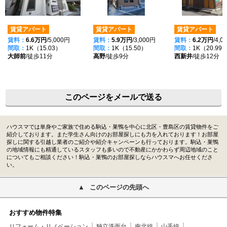
賃貸アパート
賃貸アパート
賃貸アパート
賃料：
6.6万円
/5,000円
賃料：
5.9万円
/3,000円
賃料：
6.2万円
/4,0
間取：
1K（15.03）
間取：
1K（15.50）
間取：
1K（20.99
大師前
/徒歩11分
高野
/徒歩9分
西新井
/徒歩12分
このページをメールで送る
ハウスマでは単身やご家族で住める駒込・巣鴨を中心に北区・豊島区の賃貸物件をご
紹介しております。また学生さん向けのお部屋探しにも力を入れております！お部屋
探しに関する引越し業者のご紹介や紹介キャンペーンも行っております。駒込・巣鴨
の地域情報にも精通しているスタッフも多いので不動産にかかわらず周辺地域のこと
についてもご相談ください！駒込・巣鴨のお部屋探しならハウスマへお任せくださ
い。
このページの先頭へ
おすすめ物件特集
リフォーム・リノベーション
独立洗面台
南北線
山手線