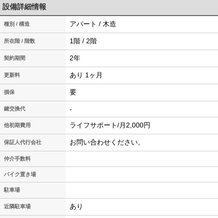
設備詳細情報
アパート / 木造
種別 / 構造
1階 / 2階
所在階 / 階数
2年
契約期間
あり 1ヶ月
更新料
要
損保
-
鍵交換代
ライフサポート/月2,000円
他初期費用
お問い合わせください。
保証人代行会社
仲介手数料
バイク置き場
駐車場
あり
近隣駐車場