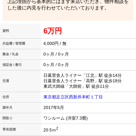
上記理由から基本的にはまず来店いただき、物件相談を
した後に内見を行わせていただいております。
6万円
賃料
4,000円 / 無
共益費 / 管理費
0ヶ月 / 0ヶ月
敷金 / 礼金
0ヶ月 / 0ヶ月
保証金 / 敷引
日暮里舎人ライナー「江北」駅 徒歩14分
日暮里舎人ライナー「高野」駅 徒歩18分
交通
東武大師線「大師前」駅 徒歩11分
東京都足立区西新井本町１丁目
住所
2017年5月
築年月
ワンルーム (洋室7.3畳)
間取り
2
20.5ｍ
専有面積