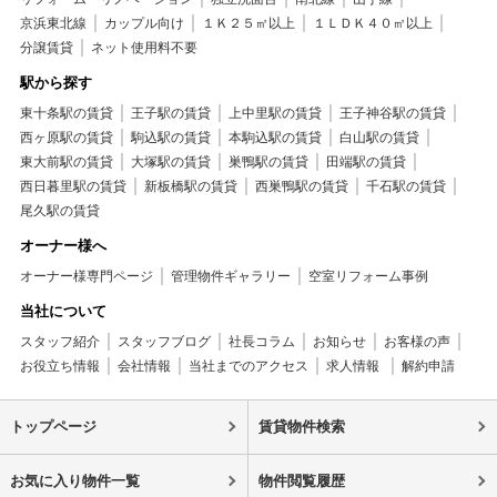
京浜東北線
カップル向け
１Ｋ２５㎡以上
１ＬＤＫ４０㎡以上
分譲賃貸
ネット使用料不要
駅から探す
東十条駅の賃貸
王子駅の賃貸
上中里駅の賃貸
王子神谷駅の賃貸
西ヶ原駅の賃貸
駒込駅の賃貸
本駒込駅の賃貸
白山駅の賃貸
東大前駅の賃貸
大塚駅の賃貸
巣鴨駅の賃貸
田端駅の賃貸
西日暮里駅の賃貸
新板橋駅の賃貸
西巣鴨駅の賃貸
千石駅の賃貸
尾久駅の賃貸
オーナー様へ
オーナー様専門ページ
管理物件ギャラリー
空室リフォーム事例
当社について
スタッフ紹介
スタッフブログ
社長コラム
お知らせ
お客様の声
お役立ち情報
会社情報
当社までのアクセス
求人情報
解約申請
トップページ
賃貸物件検索
お気に入り物件一覧
物件閲覧履歴