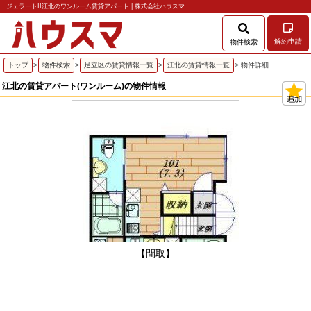
ジェラートII江北のワンルーム賃貸アパート | 株式会社ハウスマ
解約申請
物件検索
トップ
>
物件検索
>
足立区の賃貸情報一覧
>
江北の賃貸情報一覧
> 物件詳細
江北の賃貸アパート(ワンルーム)の物件情報
【間取】