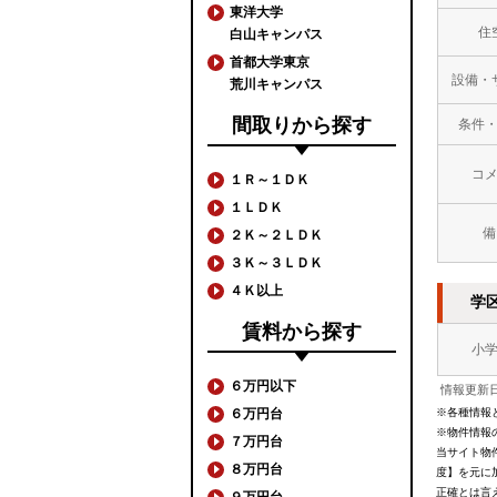
東洋大学
住
白山キャンパス
首都大学東京
設備・
荒川キャンパス
間取りから探す
条件
コ
１Ｒ～１ＤＫ
１ＬＤＫ
備
２Ｋ～２ＬＤＫ
３Ｋ～３ＬＤＫ
４Ｋ以上
学
賃料から探す
小
６万円以下
情報更新日
６万円台
※各種情報
※物件情報
７万円台
当サイト物
８万円台
度】を元に
正確とは言
９万円台