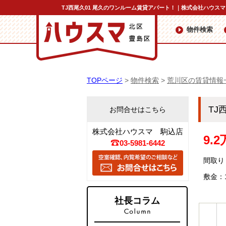
TJ西尾久01 尾久のワンルーム賃貸アパート！｜株式会社ハウスマ
物件検索
TOPページ
>
物件検索
>
荒川区の賃貸情報
TJ
お問合せはこちら
株式会社ハウスマ 駒込店
9.
03-5981-6442
間取り
敷金：
社長コラム