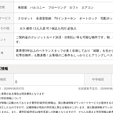
空間
角部屋
バルコニー
フローリング
ロフト
エアコン
サービス
クロゼット
全居室収納
TVインターホン
オートロック
宅配ボッ
・その他
ガス:都市 / 2人入居:可 / 保証人代行:必加入
ご契約金のクレジットカード決済・分割払い等も可能な物件です。朝、
メント
す。
業界歴3年以上のベテランスタッフが多く在籍しており「経験」を生か
 考
社専任物件」も数多数！お客様のご条件をしっかりとヒアリングしベス
区情報
学校区
中学校区
()
：2026年08月07日
次回更新予定日：2026年08
と差異がある場合は現況優先となります
の学区情報について
件情報に記載されております通学区域(学区)情報は、国土数値情報ダウンロードサービスが提供する小学
加工したものですので、記載情報が現在の学区域と異なる場合がございます。国土数値情報ダウンロ
えません。また、通学区域(学区)は毎年見直しの対象となりますので、そちらを踏まえ学区情報は参