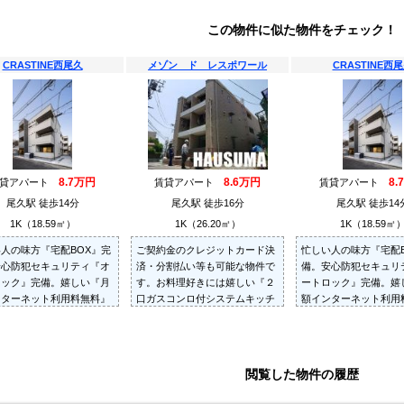
この物件に似た物件をチェック！
CRASTINE西尾久
メゾン ド レスポワール
CRASTINE西
8.7万円
8.6万円
8.
賃貸アパート
賃貸アパート
賃貸アパート
尾久駅 徒歩14分
尾久駅 徒歩16分
尾久駅 徒歩14
1K（18.59㎡）
1K（26.20㎡）
1K（18.59㎡
人の味方『宅配BOX』完
ご契約金のクレジットカード決
忙しい人の味方『宅配B
安心防犯セキュリティ『オ
済・分割払い等も可能な物件で
備。安心防犯セキュリ
ロック』完備。嬉しい『月
す。お料理好きには嬉しい『２
ートロック』完備。嬉
ンターネット利用料無料』
口ガスコンロ付システムキッチ
額インターネット利用
物件です。お気軽にお問い
ン』です。
付き物件です。お気軽
せください。
合わせください。
閲覧した物件の履歴