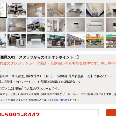
J西尾久01 スタッフからのイチオシポイント！】
約金のクレジットカード決済・分割払い等も可能な物件です。朝、時間
。
西尾久01 東京都荒川区西尾久６丁目【ＪＲ高崎線 尾久駅徒歩15分】にあるワンル
築の3階建てのアパートで、お部屋は3階建ての3階部分です。
2
広さは23.88ｍ
で人気のワンルームです。
屋のもっと詳しい内容や入居時期、諸条件のご相談など、ホームページには掲載が間に合わず載せ
ることが御座いましたらお気軽にメールにて
お問い合わせ
ください。
3-5981-6442