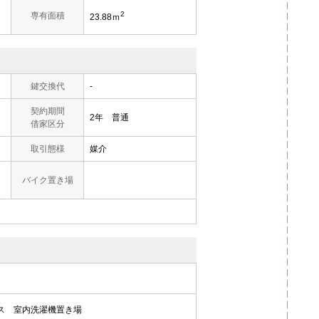
2
専有面積
23.88ｍ
鍵交換代
-
契約期間
2年 普通
借家区分
取引態様
媒介
バイク置き場
ス
室内洗濯機置き場