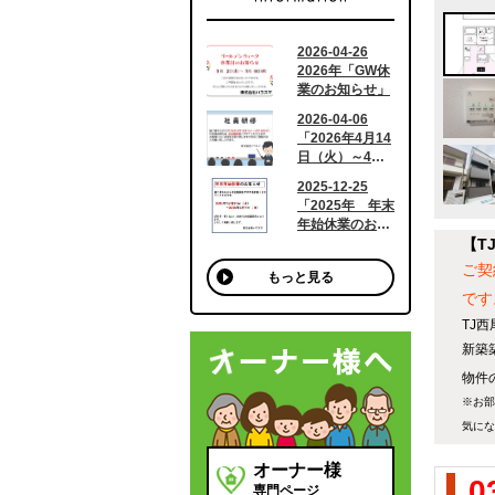
【T
ご契
もっと見る
です
TJ
新築
物件の
※お部
気にな
オーナー様
0
専門ページ