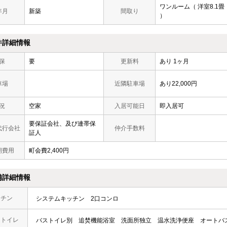
ワンルーム（ 洋室8.1畳
年月
新築
間取り
）
件詳細情報
保
要
更新料
あり 1ヶ月
車場
近隣駐車場
あり22,000円
況
空家
入居可能日
即入居可
要保証会社、及び連帯保
代行会社
仲介手数料
証人
期費用
町会費2,400円
備詳細情報
ッチン
システムキッチン
2口コンロ
・トイレ
バストイレ別
追焚機能浴室
洗面所独立
温水洗浄便座
オートバ