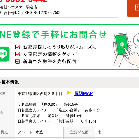
会社ハウスマ 駒込店
い合わせNO：RHS-R01220-057509
件基本情報
周辺MAP
在地
東京都荒川区西尾久６丁目
ＪＲ高崎線
「尾久駅」
徒歩15分
日暮里舎人ライナー 「足立小台駅」 徒歩16分
通
ＪＲ東北本線 「尾久駅」 徒歩15分
日暮里舎人ライナー 「熊野前駅」 徒歩15分
/ 構造
アパート / 木造
主要採光面
南