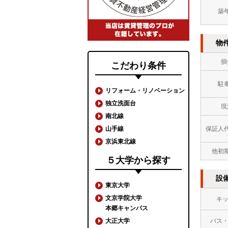
築
物
損
こだわり条件
駐
リフォーム・リノベーション
独立洗面台
現
南北線
山手線
保証人
京浜東北線
他初
５大学から探す
設
東京大学
文京学院大学
キ
本郷キャンパス
大正大学
バス