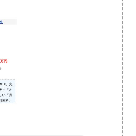
尾久
7万円
分
）
OX』完
ティ『オ
しい『月
料無料』
にお問い