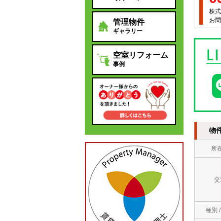
株式
お問
管理物件
ギャラリー
空室リフォーム
事例
物
所
交
種別 