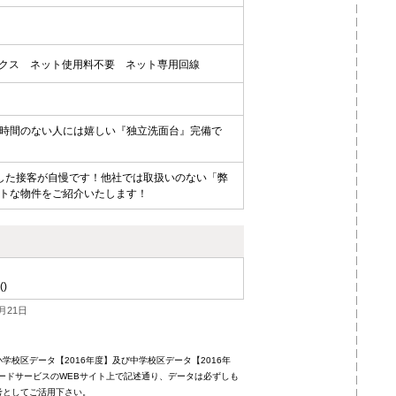
クス
ネット使用料不要
ネット専用回線
時間のない人には嬉しい『独立洗面台』完備で
した接客が自慢です！他社では取扱いのない「弊
トな物件をご紹介いたします！
()
月21日
校区データ【2016年度】及び中学校区データ【2016年
ードサービスのWEBサイト上で記述通り、データは必ずしも
考としてご活用下さい。