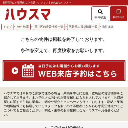
熊野前8ビル熊野前の1K賃貸マンション | 株式会社ハウスマ
解約申請
物件検索
トップ
>
物件検索
>
荒川区の賃貸情報一覧
>
熊野前の賃貸情報一覧
> 物件詳細
こちらの物件は掲載を終了しております。
条件を変えて、再度検索をお願いします。
ハウスマでは単身やご家族で住める駒込・巣鴨を中心に北区・豊島区の賃貸物件をご
紹介しております。また学生さん向けのお部屋探しにも力を入れております！お部屋
探しに関する引越し業者のご紹介や紹介キャンペーンも行っております。駒込・巣鴨
の地域情報にも精通しているスタッフも多いので不動産にかかわらず周辺地域のこと
についてもご相談ください！駒込・巣鴨のお部屋探しならハウスマへお任せくださ
い。
このページの先頭へ