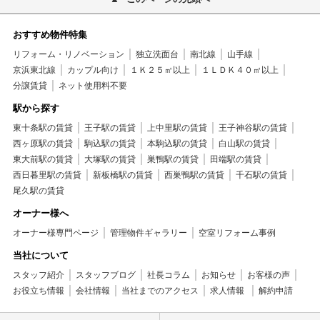
おすすめ物件特集
リフォーム・リノベーション
独立洗面台
南北線
山手線
京浜東北線
カップル向け
１Ｋ２５㎡以上
１ＬＤＫ４０㎡以上
分譲賃貸
ネット使用料不要
駅から探す
東十条駅の賃貸
王子駅の賃貸
上中里駅の賃貸
王子神谷駅の賃貸
西ヶ原駅の賃貸
駒込駅の賃貸
本駒込駅の賃貸
白山駅の賃貸
東大前駅の賃貸
大塚駅の賃貸
巣鴨駅の賃貸
田端駅の賃貸
西日暮里駅の賃貸
新板橋駅の賃貸
西巣鴨駅の賃貸
千石駅の賃貸
尾久駅の賃貸
オーナー様へ
オーナー様専門ページ
管理物件ギャラリー
空室リフォーム事例
当社について
スタッフ紹介
スタッフブログ
社長コラム
お知らせ
お客様の声
お役立ち情報
会社情報
当社までのアクセス
求人情報
解約申請