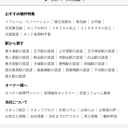
おすすめ物件特集
リフォーム・リノベーション
独立洗面台
南北線
山手線
京浜東北線
カップル向け
１Ｋ２５㎡以上
１ＬＤＫ４０㎡以上
分譲賃貸
ネット使用料不要
駅から探す
東十条駅の賃貸
王子駅の賃貸
上中里駅の賃貸
王子神谷駅の賃貸
西ヶ原駅の賃貸
駒込駅の賃貸
本駒込駅の賃貸
白山駅の賃貸
東大前駅の賃貸
大塚駅の賃貸
巣鴨駅の賃貸
田端駅の賃貸
西日暮里駅の賃貸
新板橋駅の賃貸
西巣鴨駅の賃貸
千石駅の賃貸
尾久駅の賃貸
オーナー様へ
オーナー様専門ページ
管理物件ギャラリー
空室リフォーム事例
当社について
スタッフ紹介
スタッフブログ
社長コラム
お知らせ
お客様の声
お役立ち情報
会社情報
当社までのアクセス
求人情報
解約申請