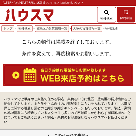
ALTERNA池袋EAST大塚の1K賃貸マンション | 株式会社ハウスマ
解約申請
物件検索
トップ
>
物件検索
>
豊島区の賃貸情報一覧
>
大塚の賃貸情報一覧
> 物件詳細
こちらの物件は掲載を終了しております。
条件を変えて、再度検索をお願いします。
ハウスマでは単身やご家族で住める駒込・巣鴨を中心に北区・豊島区の賃貸物件をご
紹介しております。また学生さん向けのお部屋探しにも力を入れております！お部屋
探しに関する引越し業者のご紹介や紹介キャンペーンも行っております。駒込・巣鴨
の地域情報にも精通しているスタッフも多いので不動産にかかわらず周辺地域のこと
についてもご相談ください！駒込・巣鴨のお部屋探しならハウスマへお任せくださ
い。
このページの先頭へ