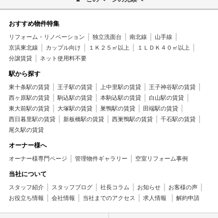
おすすめ物件特集
リフォーム・リノベーション
独立洗面台
南北線
山手線
京浜東北線
カップル向け
１Ｋ２５㎡以上
１ＬＤＫ４０㎡以上
分譲賃貸
ネット使用料不要
駅から探す
東十条駅の賃貸
王子駅の賃貸
上中里駅の賃貸
王子神谷駅の賃貸
西ヶ原駅の賃貸
駒込駅の賃貸
本駒込駅の賃貸
白山駅の賃貸
東大前駅の賃貸
大塚駅の賃貸
巣鴨駅の賃貸
田端駅の賃貸
西日暮里駅の賃貸
新板橋駅の賃貸
西巣鴨駅の賃貸
千石駅の賃貸
尾久駅の賃貸
オーナー様へ
オーナー様専門ページ
管理物件ギャラリー
空室リフォーム事例
当社について
スタッフ紹介
スタッフブログ
社長コラム
お知らせ
お客様の声
お役立ち情報
会社情報
当社までのアクセス
求人情報
解約申請