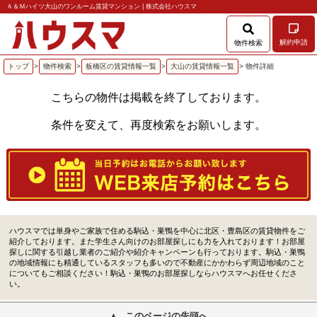
Ａ＆Ｍハイツ大山のワンルーム賃貸マンション | 株式会社ハウスマ
解約申請
物件検索
トップ
>
物件検索
>
板橋区の賃貸情報一覧
>
大山の賃貸情報一覧
> 物件詳細
こちらの物件は掲載を終了しております。
条件を変えて、再度検索をお願いします。
ハウスマでは単身やご家族で住める駒込・巣鴨を中心に北区・豊島区の賃貸物件をご
紹介しております。また学生さん向けのお部屋探しにも力を入れております！お部屋
探しに関する引越し業者のご紹介や紹介キャンペーンも行っております。駒込・巣鴨
の地域情報にも精通しているスタッフも多いので不動産にかかわらず周辺地域のこと
についてもご相談ください！駒込・巣鴨のお部屋探しならハウスマへお任せくださ
い。
このページの先頭へ