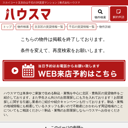
スカイコート文京白山千石の1K賃貸マンション | 株式会社ハウスマ
解約申請
物件検索
トップ
>
物件検索
>
文京区の賃貸情報一覧
>
千石の賃貸情報一覧
> 物件詳細
こちらの物件は掲載を終了しております。
条件を変えて、再度検索をお願いします。
ハウスマでは単身やご家族で住める駒込・巣鴨を中心に北区・豊島区の賃貸物件をご
紹介しております。また学生さん向けのお部屋探しにも力を入れております！お部屋
探しに関する引越し業者のご紹介や紹介キャンペーンも行っております。駒込・巣鴨
の地域情報にも精通しているスタッフも多いので不動産にかかわらず周辺地域のこと
についてもご相談ください！駒込・巣鴨のお部屋探しならハウスマへお任せくださ
い。
このページの先頭へ