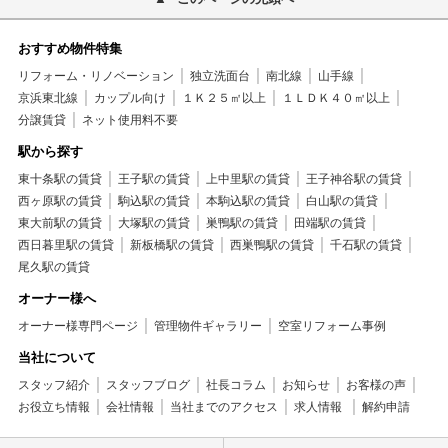
おすすめ物件特集
リフォーム・リノベーション
独立洗面台
南北線
山手線
京浜東北線
カップル向け
１Ｋ２５㎡以上
１ＬＤＫ４０㎡以上
分譲賃貸
ネット使用料不要
駅から探す
東十条駅の賃貸
王子駅の賃貸
上中里駅の賃貸
王子神谷駅の賃貸
西ヶ原駅の賃貸
駒込駅の賃貸
本駒込駅の賃貸
白山駅の賃貸
東大前駅の賃貸
大塚駅の賃貸
巣鴨駅の賃貸
田端駅の賃貸
西日暮里駅の賃貸
新板橋駅の賃貸
西巣鴨駅の賃貸
千石駅の賃貸
尾久駅の賃貸
オーナー様へ
オーナー様専門ページ
管理物件ギャラリー
空室リフォーム事例
当社について
スタッフ紹介
スタッフブログ
社長コラム
お知らせ
お客様の声
お役立ち情報
会社情報
当社までのアクセス
求人情報
解約申請