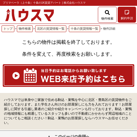
プリマベーラ（上十条）十条の1K賃貸アパート | 株式会社ハウスマ
解約申請
物件検索
トップ
>
物件検索
>
北区の賃貸情報一覧
>
十条の賃貸情報一覧
> 物件詳細
こちらの物件は掲載を終了しております。
条件を変えて、再度検索をお願いします。
ハウスマでは単身やご家族で住める駒込・巣鴨を中心に北区・豊島区の賃貸物件をご
紹介しております。また学生さん向けのお部屋探しにも力を入れております！お部屋
探しに関する引越し業者のご紹介や紹介キャンペーンも行っております。駒込・巣鴨
の地域情報にも精通しているスタッフも多いので不動産にかかわらず周辺地域のこと
についてもご相談ください！駒込・巣鴨のお部屋探しならハウスマへお任せくださ
い。
このページの先頭へ