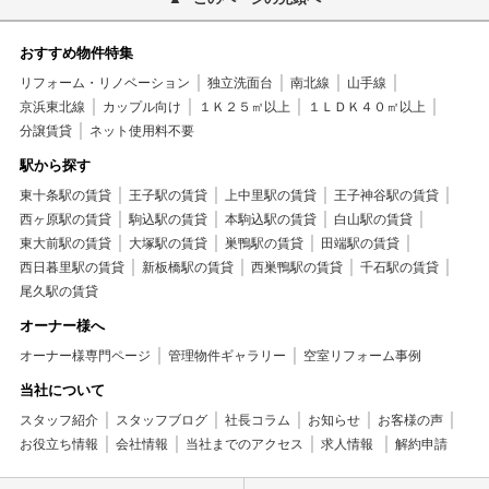
おすすめ物件特集
リフォーム・リノベーション
独立洗面台
南北線
山手線
京浜東北線
カップル向け
１Ｋ２５㎡以上
１ＬＤＫ４０㎡以上
分譲賃貸
ネット使用料不要
駅から探す
東十条駅の賃貸
王子駅の賃貸
上中里駅の賃貸
王子神谷駅の賃貸
西ヶ原駅の賃貸
駒込駅の賃貸
本駒込駅の賃貸
白山駅の賃貸
東大前駅の賃貸
大塚駅の賃貸
巣鴨駅の賃貸
田端駅の賃貸
西日暮里駅の賃貸
新板橋駅の賃貸
西巣鴨駅の賃貸
千石駅の賃貸
尾久駅の賃貸
オーナー様へ
オーナー様専門ページ
管理物件ギャラリー
空室リフォーム事例
当社について
スタッフ紹介
スタッフブログ
社長コラム
お知らせ
お客様の声
お役立ち情報
会社情報
当社までのアクセス
求人情報
解約申請