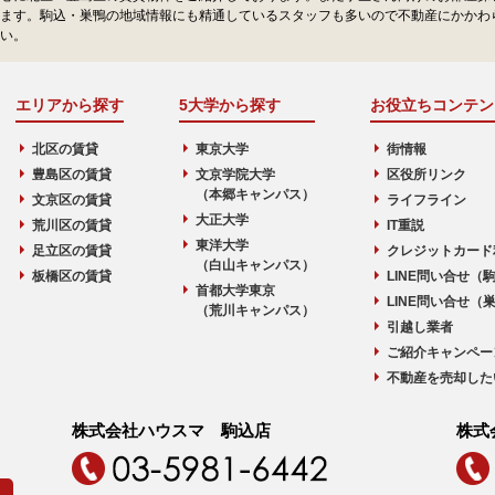
ます。駒込・巣鴨の地域情報にも精通しているスタッフも多いので不動産にかかわ
い。
エリアから探す
5大学から探す
お役立ちコンテン
北区の賃貸
東京大学
街情報
豊島区の賃貸
文京学院大学
区役所リンク
（本郷キャンパス）
文京区の賃貸
ライフライン
大正大学
荒川区の賃貸
IT重説
東洋大学
足立区の賃貸
クレジットカード
（白山キャンパス）
板橋区の賃貸
LINE問い合せ（
首都大学東京
LINE問い合せ（
（荒川キャンパス）
引越し業者
ご紹介キャンペー
不動産を売却した
株式会社ハウスマ 駒込店
株式