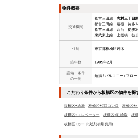
物件概要
都営三田線
志村三丁目
都営三田線 蓮根 徒歩1
交通機関
都営三田線 西台 徒歩2
東武東上線 上板橋 徒歩
住所
東京都板橋区若木
築年数
1985年2月
設備・条件
給湯 / バルコニー / フロー
の一例
こだわり条件から板橋区の物件を探
板橋区+給湯
板橋区+2口コンロ
板橋区+
板橋区+エレベーター
板橋区+駐輪場
板
板橋区+カード決済(初期費用)