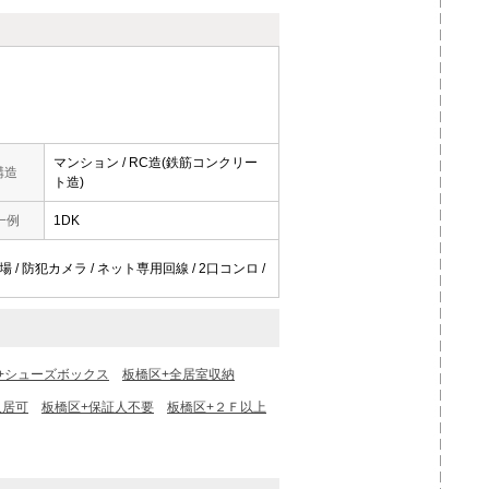
マンション / RC造(鉄筋コンクリー
構造
ト造)
一例
1DK
場 / 防犯カメラ / ネット専用回線 / 2口コンロ /
+シューズボックス
板橋区+全居室収納
入居可
板橋区+保証人不要
板橋区+２Ｆ以上