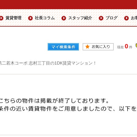
賃貸管理
社長コラム
スタッフ紹介
ブログ
お
0
現在
件
第二若木コーポ 志村三丁目の1DK賃貸マンション！