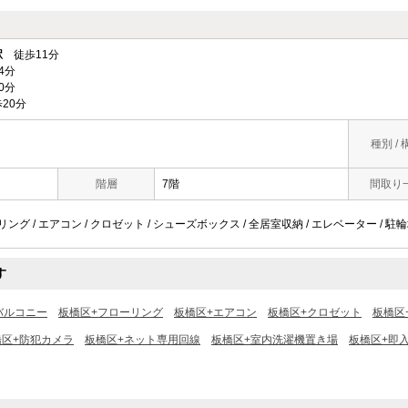
駅
徒歩11分
4分
0分
20分
種別 / 
階層
7階
間取り
リング / エアコン / クロゼット / シューズボックス / 全居室収納 / エレベーター / 駐輪
す
バルコニー
板橋区+フローリング
板橋区+エアコン
板橋区+クロゼット
板橋区
橋区+防犯カメラ
板橋区+ネット専用回線
板橋区+室内洗濯機置き場
板橋区+即