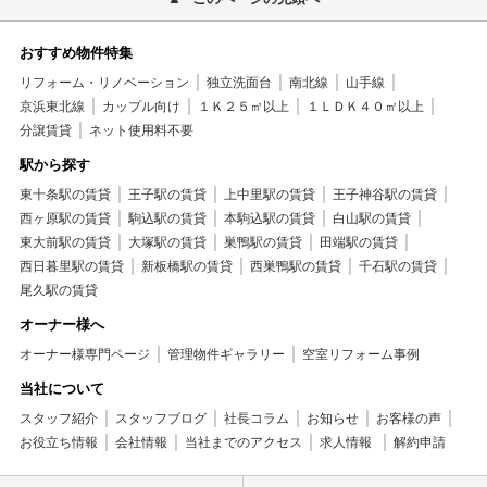
おすすめ物件特集
リフォーム・リノベーション
独立洗面台
南北線
山手線
京浜東北線
カップル向け
１Ｋ２５㎡以上
１ＬＤＫ４０㎡以上
分譲賃貸
ネット使用料不要
駅から探す
東十条駅の賃貸
王子駅の賃貸
上中里駅の賃貸
王子神谷駅の賃貸
西ヶ原駅の賃貸
駒込駅の賃貸
本駒込駅の賃貸
白山駅の賃貸
東大前駅の賃貸
大塚駅の賃貸
巣鴨駅の賃貸
田端駅の賃貸
西日暮里駅の賃貸
新板橋駅の賃貸
西巣鴨駅の賃貸
千石駅の賃貸
尾久駅の賃貸
オーナー様へ
オーナー様専門ページ
管理物件ギャラリー
空室リフォーム事例
当社について
スタッフ紹介
スタッフブログ
社長コラム
お知らせ
お客様の声
お役立ち情報
会社情報
当社までのアクセス
求人情報
解約申請