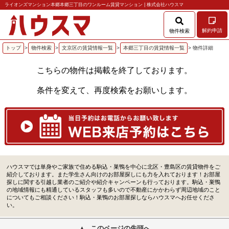
ライオンズマンション本郷本郷三丁目のワンルーム賃貸マンション | 株式会社ハウスマ
解約申請
物件検索
トップ
>
物件検索
>
文京区の賃貸情報一覧
>
本郷三丁目の賃貸情報一覧
> 物件詳細
こちらの物件は掲載を終了しております。
条件を変えて、再度検索をお願いします。
ハウスマでは単身やご家族で住める駒込・巣鴨を中心に北区・豊島区の賃貸物件をご
紹介しております。また学生さん向けのお部屋探しにも力を入れております！お部屋
探しに関する引越し業者のご紹介や紹介キャンペーンも行っております。駒込・巣鴨
の地域情報にも精通しているスタッフも多いので不動産にかかわらず周辺地域のこと
についてもご相談ください！駒込・巣鴨のお部屋探しならハウスマへお任せくださ
い。
このページの先頭へ