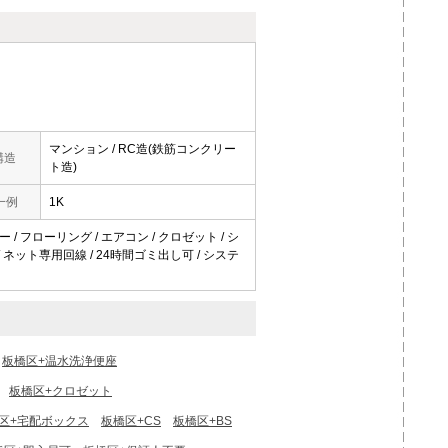
マンション / RC造(鉄筋コンクリー
構造
ト造)
一例
1K
 / フローリング / エアコン / クロゼット / シ
V / ネット専用回線 / 24時間ゴミ出し可 / システ
板橋区+温水洗浄便座
板橋区+クロゼット
区+宅配ボックス
板橋区+CS
板橋区+BS