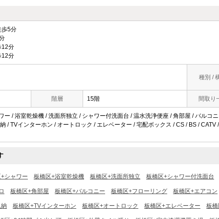
歩5分
分
12分
12分
種別 / 
階層
15階
間取り
ワー / 浴室乾燥機 / 洗面所独立 / シャワー付洗面台 / 温水洗浄便座 / 角部屋 / バルコニー
/ TVインターホン / オートロック / エレベーター / 宅配ボックス / CS / BS / CAT
す
区+シャワー
板橋区+浴室乾燥機
板橋区+洗面所独立
板橋区+シャワー付洗面台
ロ
板橋区+角部屋
板橋区+バルコニー
板橋区+フローリング
板橋区+エアコン
収納
板橋区+TVインターホン
板橋区+オートロック
板橋区+エレベーター
板橋