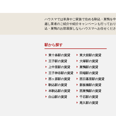
ハウスマでは単身やご家族で住める駒込・巣鴨を中
越し業者のご紹介や紹介キャンペーンも行っており
込・巣鴨のお部屋探しならハウスマへお任せくださ
駅から探す
東十条駅の賃貸
東大前駅の賃貸
王子駅の賃貸
大塚駅の賃貸
上中里駅の賃貸
巣鴨駅の賃貸
王子神谷駅の賃貸
田端駅の賃貸
西ヶ原駅の賃貸
西日暮里駅の賃貸
駒込駅の賃貸
新板橋駅の賃貸
本駒込駅の賃貸
西巣鴨駅の賃貸
白山駅の賃貸
千石駅の賃貸
尾久駅の賃貸