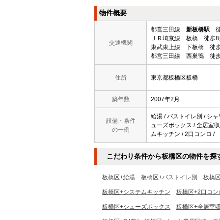
物件概要
都営三田線
新板橋駅
徒
ＪＲ埼京線 板橋 徒歩8
交通機関
東武東上線 下板橋 徒歩
都営三田線 西巣鴨 徒歩
住所
東京都板橋区板橋
築年数
2007年2月
給湯 / バストイレ別 / シャ
設備・条件
ューズボックス / 全居室収納 
の一例
ムキッチン / 2口コンロ /
こだわり条件から板橋区の物件を探
板橋区+給湯
板橋区+バストイレ別
板橋
板橋区+システムキッチン
板橋区+2口コン
板橋区+シューズボックス
板橋区+全居室