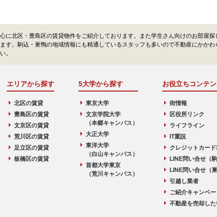
心に北区・豊島区の賃貸物件をご紹介しております。また学生さん向けのお部屋探
ます。駒込・巣鴨の地域情報にも精通しているスタッフも多いので不動産にかかわ
い。
エリアから探す
5大学から探す
お役立ちコンテン
北区の賃貸
東京大学
街情報
豊島区の賃貸
文京学院大学
区役所リンク
（本郷キャンパス）
文京区の賃貸
ライフライン
大正大学
荒川区の賃貸
IT重説
東洋大学
足立区の賃貸
クレジットカード
（白山キャンパス）
板橋区の賃貸
LINE問い合せ（
首都大学東京
LINE問い合せ（
（荒川キャンパス）
引越し業者
ご紹介キャンペー
不動産を売却した