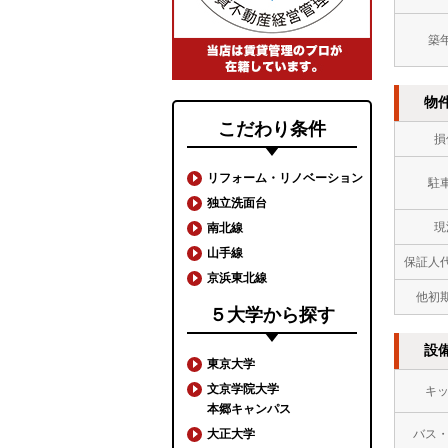
築
物
こだわり条件
損
リフォーム・リノベーション
駐
独立洗面台
現
南北線
山手線
保証人
京浜東北線
他初
５大学から探す
設
東京大学
文京学院大学
キ
本郷キャンパス
大正大学
バス