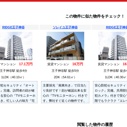
この物件に似た物件をチェック！
RIDGE王子神谷
ソレイユ王子神谷
RIDGE王子神
17.1万円
16万円
1
貸マンション
賃貸マンション
賃貸マンション
王子神谷駅 徒歩4分
王子神谷駅 徒歩5分
王子神谷駅 徒歩
1LDK（40.10㎡）
2DK（54.61㎡）
1LDK（40.30
防犯セキュリティ『オート
主要採光「南東向き」で日当た
安心防犯セキュリティ
ク』完備。訪問者の顔が確
り良好です！顔が確認出来る安
ロック』完備。共用部
る安心の『TVモニターホ
心の『TVモニターホン』付きで
犯カメラ』付きで安心
付き。忙しい人の味方『宅
す。弊社すぐ近くの物件です。
階でもラクラク『エレ
X』完備。
お気軽にお問い合わせくださ
ー』付物件です。
い。
閲覧した物件の履歴