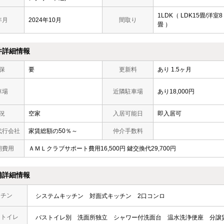
1LDK（ LDK15畳/洋室8
年月
2024年10月
間取り
畳 ）
件詳細情報
保
要
更新料
あり 1.5ヶ月
車場
近隣駐車場
あり18,000円
況
空家
入居可能日
即入居可
代行会社
家賃総額の50％～
仲介手数料
期費用
ＡＭＬクラブサポート費用16,500円 鍵交換代29,700円
備詳細情報
ッチン
システムキッチン
対面式キッチン
2口コンロ
・トイレ
バストイレ別
洗面所独立
シャワー付洗面台
温水洗浄便座
分譲