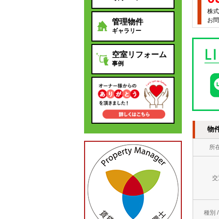
株式
お問
管理物件
ギャラリー
空室リフォーム
事例
物
所
交
種別 