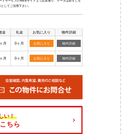
ードサービスのWEBサイト上で記述通り、データは必ずしも
考としてご活用下さい。
敷金
礼金
お気に入り
物件詳細
0ヶ月
0ヶ月
お気に入り
物件詳細
0ヶ月
0ヶ月
お気に入り
物件詳細
しい！
はこちら