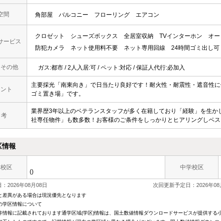
空間
角部屋
バルコニー
フローリング
エアコン
クロゼット
シューズボックス
全居室収納
TVインターホン
オー
サービス
防犯カメラ
ネット使用料不要
ネット専用回線
24時間ゴミ出し可
・その他
ガス:都市 / 2人入居:可 / ペット:対応 / 保証人代行:必加入
主要採光「南東向き」で日当たり良好です！耐火性・耐震性・遮音性に
メント
ゴミ置き場」です。
業界歴3年以上のベテランスタッフが多く在籍しており「経験」を生か
 考
社専任物件」も数多数！お客様のご条件をしっかりとヒアリングしベス
区情報
学校区
中学校区
()
：2026年08月08日
次回更新予定日：2026年08
と差異がある場合は現況優先となります
の学区情報について
件情報に記載されております通学区域(学区)情報は、国土数値情報ダウンロードサービスが提供する小学