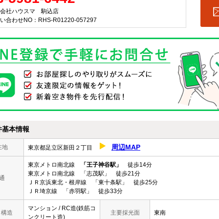
会社ハウスマ 駒込店
い合わせNO：RHS-R01220-057297
件基本情報
周辺MAP
在地
東京都足立区新田２丁目
東京メトロ南北線
「王子神谷駅」
徒歩14分
東京メトロ南北線 「志茂駅」 徒歩21分
通
ＪＲ京浜東北・根岸線 「東十条駅」 徒歩25分
ＪＲ埼京線 「赤羽駅」 徒歩33分
マンション / RC造(鉄筋コ
/ 構造
主要採光面
東南
ンクリート造)