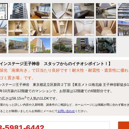
インステージ王子神谷 スタッフからのイチオシポイント！】
採光「南東向き」で日当たり良好です！耐火性・耐震性・遮音性に優れた
ゴミ置き場」です。
ンステージ王子神谷 東京都足立区新田２丁目【東京メトロ南北線 王子神谷駅徒歩1
24年10月築の12階建てのマンションで、お部屋は12階建ての6階部分です。
2
広さは56.15ｍ
で人気の1LDKです。
屋のもっと詳しい内容や入居時期、諸条件のご相談など、ホームページには掲載が間に合わず載せ
ることが御座いましたらお気軽にメールにて
お問い合わせ
ください。
3-5981-6442