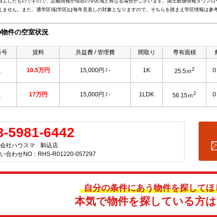
加工したものですので、記載情報が現在の学区域と異なる場合がございます。国土数値情報ダウンロ
えません。また、通学区域(学区)は毎年見直しの対象となりますので、そちらを踏まえ学区情報は参
の物件の空室状況
番号
賃料
共益費 / 管理費
間取り
専有面積
2
2
10.5万円
15,000円 / -
1K
25.5ｍ
2
9
17万円
15,000円 / -
1LDK
56.15ｍ
3-5981-6442
会社ハウスマ 駒込店
い合わせNO：RHS-R01220-057297
自分の条件にあう物件を探してほ
本気で物件を探している方