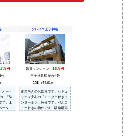
谷
ソレイユ王子神谷
6.7万円
16万円
賃貸マンション
4分
王子神谷駅 徒歩4分
㎡）
2DK（54.61㎡）
『オート
南東向きのお部屋です。セキュ
分に『防
リティ安心の「モニター付きイ
です。上
ンターホン」完備です。バルコ
ベータ
ニー付きの物件です。駐輪場完
備の物件です。