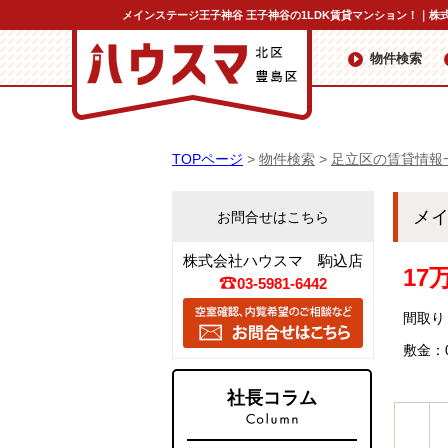
メインステージ王子神谷 王子神谷の1LDK賃貸マンション！｜株
物件検索
TOPページ
>
物件検索
>
足立区の賃貸情報
メ
お問合せはこちら
株式会社ハウスマ 駒込店
17
03-5981-6442
間取り：
敷金：
社長コラム