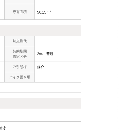
2
専有面積
56.15ｍ
鍵交換代
-
契約期間
2年 普通
借家区分
取引態様
媒介
バイク置き場
賃貸