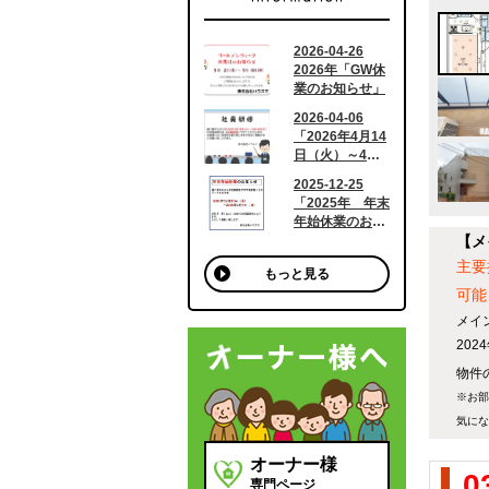
【メ
主要
もっと見る
可能
メイ
20
物件の
※お部
気にな
オーナー様
0
専門ページ