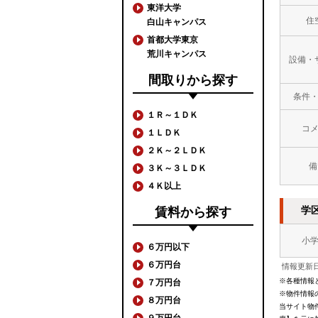
東洋大学
住
白山キャンパス
首都大学東京
荒川キャンパス
設備・
間取りから探す
条件
１Ｒ～１ＤＫ
コ
１ＬＤＫ
２Ｋ～２ＬＤＫ
備
３Ｋ～３ＬＤＫ
４Ｋ以上
学
賃料から探す
小
６万円以下
６万円台
情報更新日
※各種情報
７万円台
※物件情報
８万円台
当サイト物
９万円台