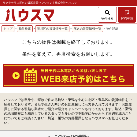
サクラテラス尾久の1DK賃貸マンション | 株式会社ハウスマ
解約申請
物件検索
トップ
>
物件検索
>
荒川区の賃貸情報一覧
>
尾久の賃貸情報一覧
> 物件詳細
こちらの物件は掲載を終了しております。
条件を変えて、再度検索をお願いします。
ハウスマでは単身やご家族で住める駒込・巣鴨を中心に北区・豊島区の賃貸物件をご
紹介しております。また学生さん向けのお部屋探しにも力を入れております！お部屋
探しに関する引越し業者のご紹介や紹介キャンペーンも行っております。駒込・巣鴨
の地域情報にも精通しているスタッフも多いので不動産にかかわらず周辺地域のこと
についてもご相談ください！駒込・巣鴨のお部屋探しならハウスマへお任せくださ
い。
このページの先頭へ