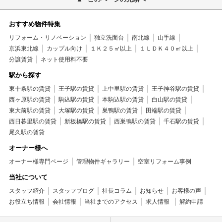
おすすめ物件特集
リフォーム・リノベーション
独立洗面台
南北線
山手線
京浜東北線
カップル向け
１Ｋ２５㎡以上
１ＬＤＫ４０㎡以上
分譲賃貸
ネット使用料不要
駅から探す
東十条駅の賃貸
王子駅の賃貸
上中里駅の賃貸
王子神谷駅の賃貸
西ヶ原駅の賃貸
駒込駅の賃貸
本駒込駅の賃貸
白山駅の賃貸
東大前駅の賃貸
大塚駅の賃貸
巣鴨駅の賃貸
田端駅の賃貸
西日暮里駅の賃貸
新板橋駅の賃貸
西巣鴨駅の賃貸
千石駅の賃貸
尾久駅の賃貸
オーナー様へ
オーナー様専門ページ
管理物件ギャラリー
空室リフォーム事例
当社について
スタッフ紹介
スタッフブログ
社長コラム
お知らせ
お客様の声
お役立ち情報
会社情報
当社までのアクセス
求人情報
解約申請