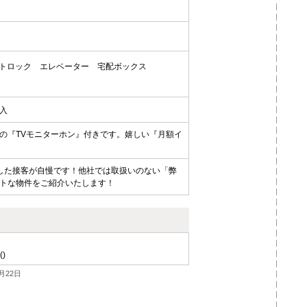
トロック
エレベーター
宅配ボックス
加入
の『TVモニターホン』付きです。嬉しい『月額イ
した接客が自慢です！他社では取扱いのない「弊
トな物件をご紹介いたします！
()
月22日