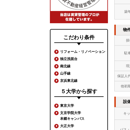
築
物
こだわり条件
損
リフォーム・リノベーション
駐
独立洗面台
現
南北線
山手線
保証人
京浜東北線
他初
５大学から探す
設
東京大学
文京学院大学
キ
本郷キャンパス
大正大学
バス