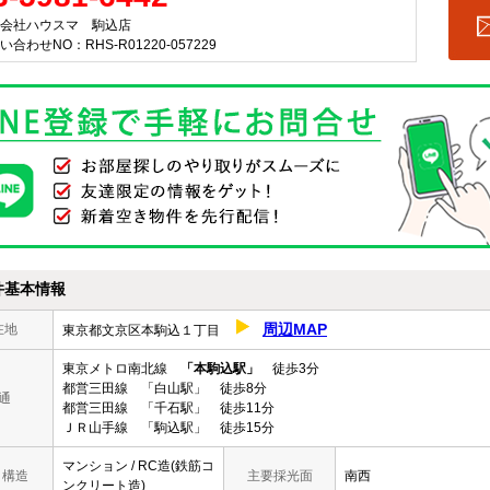
会社ハウスマ 駒込店
い合わせNO：RHS-R01220-057229
件基本情報
周辺MAP
在地
東京都文京区本駒込１丁目
東京メトロ南北線
「本駒込駅」
徒歩3分
都営三田線 「白山駅」 徒歩8分
通
都営三田線 「千石駅」 徒歩11分
ＪＲ山手線 「駒込駅」 徒歩15分
マンション / RC造(鉄筋コ
/ 構造
主要採光面
南西
ンクリート造)