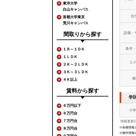
東洋大学
白山キャンパス
住
首都大学東京
荒川キャンパス
設備・
間取りから探す
条件
１Ｒ～１ＤＫ
１ＬＤＫ
コ
２Ｋ～２ＬＤＫ
３Ｋ～３ＬＤＫ
備
４Ｋ以上
賃料から探す
学
６万円以下
小
６万円台
７万円台
情報更新日
※各種情報
８万円台
※物件情報
９万円台