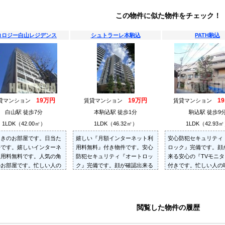
この物件に似た物件をチェック！
コロジー白山レジデンス
シュトラーレ本駒込
PATH駒込
19万円
19万円
1
貸マンション
賃貸マンション
賃貸マンション
白山駅 徒歩7分
本駒込駅 徒歩1分
駒込駅 徒歩9
1LDK（42.00㎡）
1LDK（46.32㎡）
1LDK（42.93
向きのお部屋です。日当た
嬉しい『月額インターネット利
安心防犯セキュリティ
好です。嬉しいインターネ
用料無料』付き物件です。安心
ロック』完備です。顔
使用料無料です。人気の角
防犯セキュリティ『オートロッ
来る安心の『TVモニ
のお部屋です。忙しい人の
ク』完備です。顔が確認出来る
付きです。忙しい人の
宅配ボックス完備です。
安心の『TVモニターホン』付き
配BOX』完備です。
です。
閲覧した物件の履歴