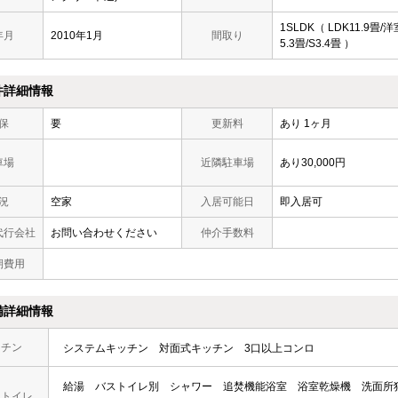
1SLDK（ LDK11.9畳/洋
年月
2010年1月
間取り
5.3畳/S3.4畳 ）
件詳細情報
保
要
更新料
あり 1ヶ月
車場
近隣駐車場
あり30,000円
況
空家
入居可能日
即入居可
代行会社
お問い合わせください
仲介手数料
期費用
備詳細情報
ッチン
システムキッチン
対面式キッチン
3口以上コンロ
給湯
バストイレ別
シャワー
追焚機能浴室
浴室乾燥機
洗面所
・トイレ