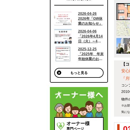
【コ
安心
もっと見る
『月
コン
20
物件の
※お部
気にな
オーナー様
0
専門ページ