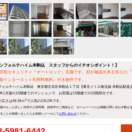
ンフォルテハイム本駒込 スタッフからのイチオシポイント！】
防犯セキュリティ『オートロック』完備です。顔が確認出来る安心の『
額インターネット利用料無料』付き物件です。
フォルテハイム本駒込 東京都文京区本駒込１丁目【東京メトロ南北線 本駒込駅徒歩
10年1月築の15階建てのマンションで、お部屋は15階建ての15階部分です。
2
広さは48.36ｍ
で人気の1SLDKです。
屋のもっと詳しい内容や入居時期、諸条件のご相談など、ホームページには掲載が間に合わず載せ
ることが御座いましたらお気軽にメールにて
お問い合わせ
ください。
3-5981-6442