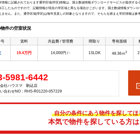
件情報に記載されております通学区域(学区)情報は、国土数値情報ダウンロードサービスが提供する小学
加工したものですので、記載情報が現在の学区域と異なる場合がございます。国土数値情報ダウンロ
えません。また、通学区域(学区)は毎年見直しの対象となりますので、そちらを踏まえ学区情報は参
の物件の空室状況
番号
賃料
共益費 / 管理費
間取り
専有面積
2
2
19.4万円
14,000円 / -
1SLDK
48.36ｍ
3-5981-6442
会社ハウスマ 駒込店
い合わせNO：RHS-R01220-057229
自分の条件にあう物件を探してほ
本気で物件を探している方