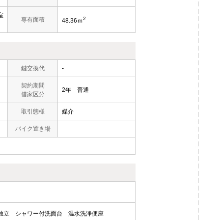
室
2
専有面積
48.36ｍ
鍵交換代
-
契約期間
2年 普通
借家区分
取引態様
媒介
バイク置き場
独立
シャワー付洗面台
温水洗浄便座