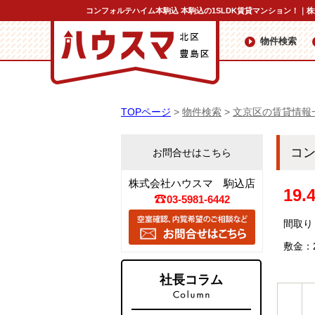
コンフォルテハイム本駒込 本駒込の1SLDK賃貸マンション！｜
物件検索
TOPページ
>
物件検索
>
文京区の賃貸情報
コン
お問合せはこちら
株式会社ハウスマ 駒込店
19
03-5981-6442
間取り：
敷金：
社長コラム