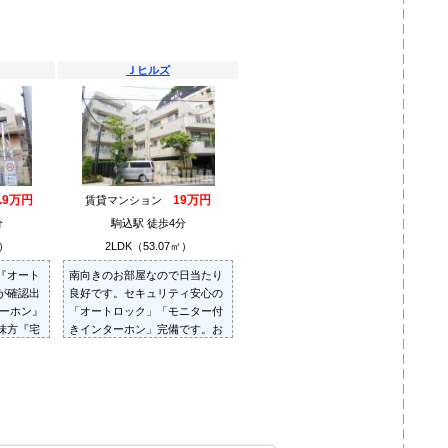
Ｊヒルズ
9.9万円
19万円
賃貸マンション
分
駒込駅 徒歩4分
㎡）
2LDK（53.07㎡）
『オート
南向きのお部屋なので日当たり
が確認出
良好です。セキュリティ安心の
ターホン』
「オートロック」「モニター付
味方『宅
きインターホン」完備です。お
気軽にお問い合わせください。