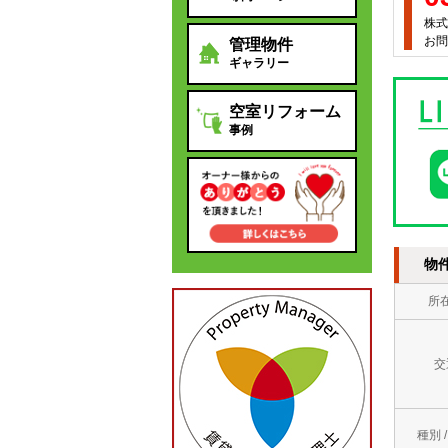
株式
お問
管理物件
ギャラリー
空室リフォーム
事例
物
所
交
種別 