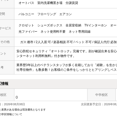
オートバス
室内洗濯機置き場
分譲賃貸
空間
バルコニー
フローリング
エアコン
クロゼット
シューズボックス
全居室収納
TVインターホン
オー
サービス
光ファイバー
ネット使用料不要
ネット専用回線
・その他
ガス:都市 / 2人入居:可 / 楽器相談:不可 / ペット:不可 / 保証人代行:必
安心防犯セキュリティ『オートロック』完備です。顔が確認出来る安心
メント
ンターネット利用料無料』付き物件です。
業界歴3年以上のベテランスタッフが多く在籍しており「経験」を生か
 考
社専任物件」も数多数！お客様のご条件をしっかりとヒアリングしベス
区情報
学校区
中学校区
()
：2026年08月08日
次回更新予定日：2026年08
と差異がある場合は現況優先となります
の学区情報について