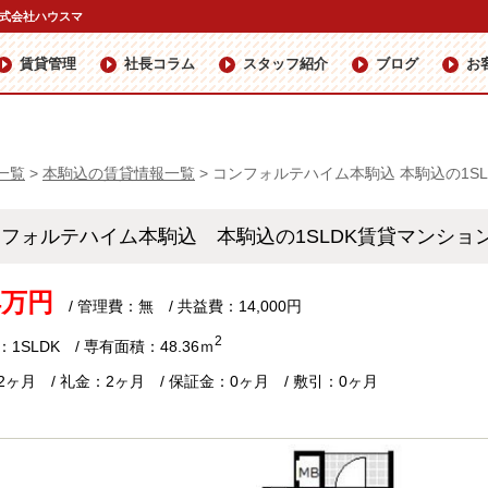
株式会社ハウスマ
賃貸管理
社長コラム
スタッフ紹介
ブログ
お
一覧
>
本駒込の賃貸情報一覧
>
コンフォルテハイム本駒込 本駒込の1S
フォルテハイム本駒込 本駒込の1SLDK賃貸マンシ
.4万円
/ 管理費：無 / 共益費：14,000円
2
1SLDK / 専有面積：48.36ｍ
2ヶ月 / 礼金：2ヶ月 / 保証金：0ヶ月 / 敷引：0ヶ月