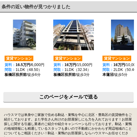
条件の近い物件が見つかりました
賃貸マンション
賃貸マンション
賃貸マンション
賃料：
16.5万円
/6,000円
賃料：
16万円
/15,000円
賃料：
16万円
/10,0
間取：
1LDK（48.50）
間取：
1LDK（32.34）
間取：
2LDK（50.4
板橋区役所前
/徒歩6分
板橋区役所前
/徒歩3分
本蓮沼
/徒歩5分
このページをメールで送る
ハウスマでは単身やご家族で住める駒込・巣鴨を中心に北区・豊島区の賃貸物件をご
紹介しております。また学生さん向けのお部屋探しにも力を入れております！お部屋
探しに関する引越し業者のご紹介や紹介キャンペーンも行っております。駒込・巣鴨
の地域情報にも精通しているスタッフも多いので不動産にかかわらず周辺地域のこと
についてもご相談ください！駒込・巣鴨のお部屋探しならハウスマへお任せくださ