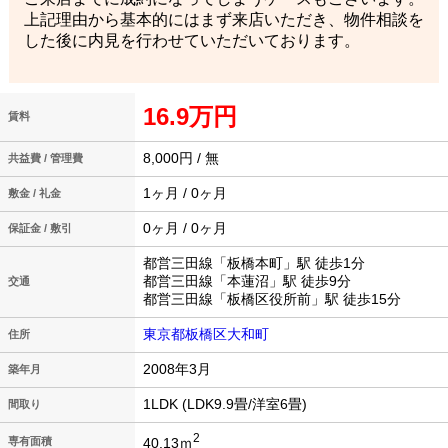
上記理由から基本的にはまず来店いただき、物件相談を
した後に内見を行わせていただいております。
16.9万円
賃料
8,000円 / 無
共益費 / 管理費
1ヶ月 / 0ヶ月
敷金 / 礼金
0ヶ月 / 0ヶ月
保証金 / 敷引
都営三田線「板橋本町」駅 徒歩1分
都営三田線「本蓮沼」駅 徒歩9分
交通
都営三田線「板橋区役所前」駅 徒歩15分
東京都板橋区大和町
住所
2008年3月
築年月
1LDK (LDK9.9畳/洋室6畳)
間取り
2
40.13ｍ
専有面積