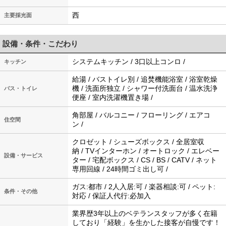
西
主要採光面
設備・条件・こだわり
システムキッチン / 3口以上コンロ /
キッチン
給湯 / バストイレ別 / 追焚機能浴室 / 浴室乾燥
機 / 洗面所独立 / シャワー付洗面台 / 温水洗浄
バス・トイレ
便座 / 室内洗濯機置き場 /
角部屋 / バルコニー / フローリング / エアコ
住空間
ン /
クロゼット / シューズボックス / 全居室収
納 / TVインターホン / オートロック / エレベー
設備・サービス
ター / 宅配ボックス / CS / BS / CATV / ネット
専用回線 / 24時間ゴミ出し可 /
ガス:都市 / 2人入居:可 / 楽器相談:可 / ペット:
条件・その他
対応 / 保証人代行:必加入
業界歴3年以上のベテランスタッフが多く在籍
しており「経験」を生かした接客が自慢です！