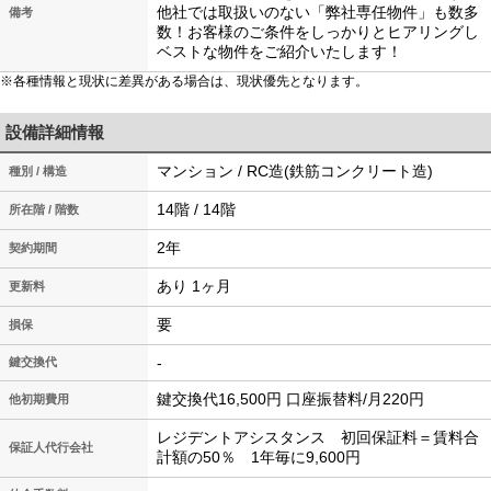
他社では取扱いのない「弊社専任物件」も数多
備考
数！お客様のご条件をしっかりとヒアリングし
ベストな物件をご紹介いたします！
※各種情報と現状に差異がある場合は、現状優先となります。
設備詳細情報
マンション / RC造(鉄筋コンクリート造)
種別 / 構造
14階 / 14階
所在階 / 階数
2年
契約期間
あり 1ヶ月
更新料
要
損保
-
鍵交換代
鍵交換代16,500円 口座振替料/月220円
他初期費用
レジデントアシスタンス 初回保証料＝賃料合
保証人代行会社
計額の50％ 1年毎に9,600円