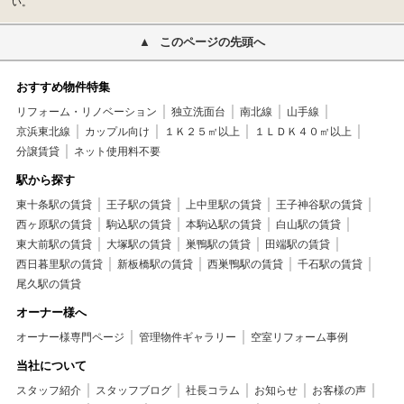
い。
このページの先頭へ
おすすめ物件特集
リフォーム・リノベーション
独立洗面台
南北線
山手線
京浜東北線
カップル向け
１Ｋ２５㎡以上
１ＬＤＫ４０㎡以上
分譲賃貸
ネット使用料不要
駅から探す
東十条駅の賃貸
王子駅の賃貸
上中里駅の賃貸
王子神谷駅の賃貸
西ヶ原駅の賃貸
駒込駅の賃貸
本駒込駅の賃貸
白山駅の賃貸
東大前駅の賃貸
大塚駅の賃貸
巣鴨駅の賃貸
田端駅の賃貸
西日暮里駅の賃貸
新板橋駅の賃貸
西巣鴨駅の賃貸
千石駅の賃貸
尾久駅の賃貸
オーナー様へ
オーナー様専門ページ
管理物件ギャラリー
空室リフォーム事例
当社について
スタッフ紹介
スタッフブログ
社長コラム
お知らせ
お客様の声