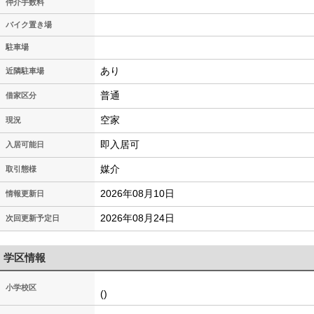
仲介手数料
バイク置き場
駐車場
あり
近隣駐車場
普通
借家区分
空家
現況
即入居可
入居可能日
媒介
取引態様
2026年08月10日
情報更新日
2026年08月24日
次回更新予定日
学区情報
小学校区
()