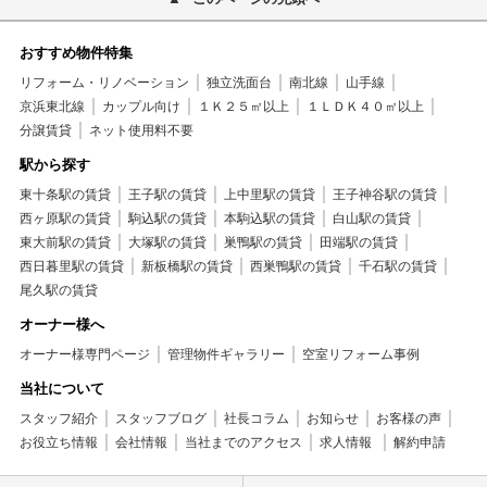
おすすめ物件特集
リフォーム・リノベーション
独立洗面台
南北線
山手線
京浜東北線
カップル向け
１Ｋ２５㎡以上
１ＬＤＫ４０㎡以上
分譲賃貸
ネット使用料不要
駅から探す
東十条駅の賃貸
王子駅の賃貸
上中里駅の賃貸
王子神谷駅の賃貸
西ヶ原駅の賃貸
駒込駅の賃貸
本駒込駅の賃貸
白山駅の賃貸
東大前駅の賃貸
大塚駅の賃貸
巣鴨駅の賃貸
田端駅の賃貸
西日暮里駅の賃貸
新板橋駅の賃貸
西巣鴨駅の賃貸
千石駅の賃貸
尾久駅の賃貸
オーナー様へ
オーナー様専門ページ
管理物件ギャラリー
空室リフォーム事例
当社について
スタッフ紹介
スタッフブログ
社長コラム
お知らせ
お客様の声
お役立ち情報
会社情報
当社までのアクセス
求人情報
解約申請