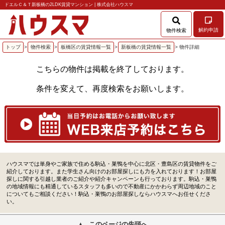
ドエルＣ＆Ｔ新板橋の2LDK賃貸マンション | 株式会社ハウスマ
解約申請
物件検索
トップ
>
物件検索
>
板橋区の賃貸情報一覧
>
新板橋の賃貸情報一覧
> 物件詳細
こちらの物件は掲載を終了しております。
条件を変えて、再度検索をお願いします。
ハウスマでは単身やご家族で住める駒込・巣鴨を中心に北区・豊島区の賃貸物件をご
紹介しております。また学生さん向けのお部屋探しにも力を入れております！お部屋
探しに関する引越し業者のご紹介や紹介キャンペーンも行っております。駒込・巣鴨
の地域情報にも精通しているスタッフも多いので不動産にかかわらず周辺地域のこと
についてもご相談ください！駒込・巣鴨のお部屋探しならハウスマへお任せくださ
い。
このページの先頭へ