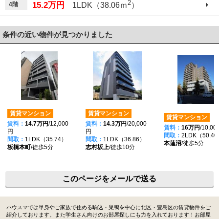
2
15.2万円
4階
1LDK（38.06ｍ
）
条件の近い物件が見つかりました
賃貸マンション
賃貸マンション
賃貸マンション
賃料：
14.7万円
/12,000
賃料：
14.3万円
/20,000
賃料：
16万円
/10,0
円
円
間取：
2LDK（50.4
間取：
1LDK（35.74）
間取：
1LDK（36.86）
本蓮沼
/徒歩5分
板橋本町
/徒歩5分
志村坂上
/徒歩10分
このページをメールで送る
ハウスマでは単身やご家族で住める駒込・巣鴨を中心に北区・豊島区の賃貸物件をご
紹介しております。また学生さん向けのお部屋探しにも力を入れております！お部屋