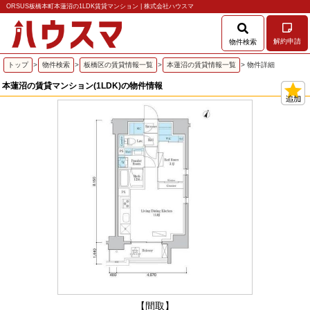
ORSUS板橋本町本蓮沼の1LDK賃貸マンション | 株式会社ハウスマ
解約申請
物件検索
トップ
>
物件検索
>
板橋区の賃貸情報一覧
>
本蓮沼の賃貸情報一覧
> 物件詳細
本蓮沼の賃貸マンション(1LDK)の物件情報
【間取】