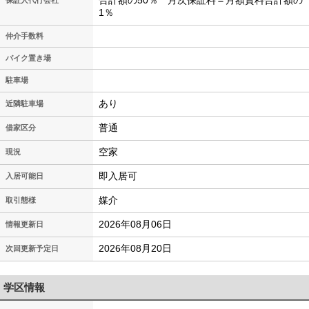
合計額の50％ 月次保証料＝月額賃料合計額の
保証人代行会社
1％
仲介手数料
バイク置き場
駐車場
あり
近隣駐車場
普通
借家区分
空家
現況
即入居可
入居可能日
媒介
取引態様
2026年08月06日
情報更新日
2026年08月20日
次回更新予定日
学区情報