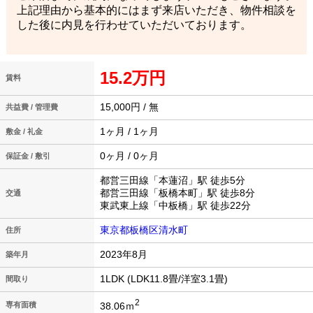
上記理由から基本的にはまず来店いただき、物件相談を
した後に内見を行わせていただいております。
15.2万円
賃料
15,000円 / 無
共益費 / 管理費
1ヶ月 / 1ヶ月
敷金 / 礼金
0ヶ月 / 0ヶ月
保証金 / 敷引
都営三田線「本蓮沼」駅 徒歩5分
都営三田線「板橋本町」駅 徒歩8分
交通
東武東上線「中板橋」駅 徒歩22分
東京都板橋区清水町
住所
2023年8月
築年月
1LDK (LDK11.8畳/洋室3.1畳)
間取り
2
38.06ｍ
専有面積