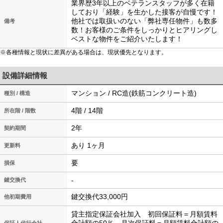
業界歴3年以上のベテランスタッフが多く在籍
しており「経験」を生かした接客が自慢です！
他社では取扱いのない「弊社専任物件」も数多
備考
数！お客様のご条件をしっかりとヒアリングし
ベストな物件をご紹介いたします！
※各種情報と現状に差異がある場合は、現状優先となります。
設備詳細情報
マンション / RC造(鉄筋コンクリート造)
種別 / 構造
4階 / 14階
所在階 / 階数
2年
契約期間
あり 1ヶ月
更新料
要
損保
-
鍵交換代
鍵交換代33,000円
他初期費用
貸主指定保証会社加入 初回保証料＝月額賃料