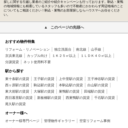
探しに関する引越し業者のご紹介や紹介キャンペーンも行っております。駒込・巣鴨
の地域情報にも精通しているスタッフも多いので不動産にかかわらず周辺地域のこと
についてもご相談ください！駒込・巣鴨のお部屋探しならハウスマへお任せくださ
い。
このページの先頭へ
おすすめ物件特集
リフォーム・リノベーション
独立洗面台
南北線
山手線
京浜東北線
カップル向け
１Ｋ２５㎡以上
１ＬＤＫ４０㎡以上
分譲賃貸
ネット使用料不要
駅から探す
東十条駅の賃貸
王子駅の賃貸
上中里駅の賃貸
王子神谷駅の賃貸
西ヶ原駅の賃貸
駒込駅の賃貸
本駒込駅の賃貸
白山駅の賃貸
東大前駅の賃貸
大塚駅の賃貸
巣鴨駅の賃貸
田端駅の賃貸
西日暮里駅の賃貸
新板橋駅の賃貸
西巣鴨駅の賃貸
千石駅の賃貸
尾久駅の賃貸
オーナー様へ
オーナー様専門ページ
管理物件ギャラリー
空室リフォーム事例