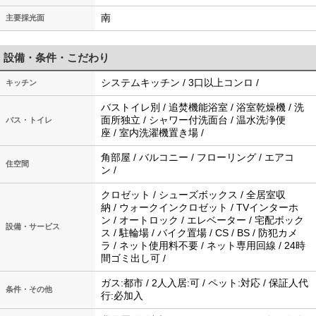
南
主要採光面
設備・条件・こだわり
システムキッチン / 3口以上コンロ /
キッチン
バストイレ別 / 追焚機能浴室 / 浴室乾燥機 / 洗
面所独立 / シャワー付洗面台 / 温水洗浄便
バス・トイレ
座 / 室内洗濯機置き場 /
角部屋 / バルコニー / フローリング / エアコ
住空間
ン /
クロゼット / シューズボックス / 全居室収
納 / ウォークインクロゼット / TVインターホ
ン / オートロック / エレベーター / 宅配ボック
設備・サービス
ス / 駐輪場 / バイク置場 / CS / BS / 防犯カメ
ラ / ネット使用料不要 / ネット専用回線 / 24時
間ゴミ出し可 /
ガス:都市 / 2人入居:可 / ペット:対応 / 保証人代
条件・その他
行:必加入