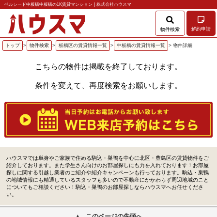
ベルシード中板橋中板橋の1K賃貸マンション | 株式会社ハウスマ
解約申請
物件検索
トップ
>
物件検索
>
板橋区の賃貸情報一覧
>
中板橋の賃貸情報一覧
> 物件詳細
こちらの物件は掲載を終了しております。
条件を変えて、再度検索をお願いします。
ハウスマでは単身やご家族で住める駒込・巣鴨を中心に北区・豊島区の賃貸物件をご
紹介しております。また学生さん向けのお部屋探しにも力を入れております！お部屋
探しに関する引越し業者のご紹介や紹介キャンペーンも行っております。駒込・巣鴨
の地域情報にも精通しているスタッフも多いので不動産にかかわらず周辺地域のこと
についてもご相談ください！駒込・巣鴨のお部屋探しならハウスマへお任せくださ
い。
このページの先頭へ