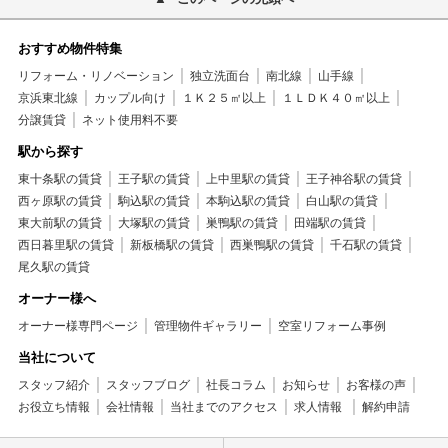
おすすめ物件特集
リフォーム・リノベーション
独立洗面台
南北線
山手線
京浜東北線
カップル向け
１Ｋ２５㎡以上
１ＬＤＫ４０㎡以上
分譲賃貸
ネット使用料不要
駅から探す
東十条駅の賃貸
王子駅の賃貸
上中里駅の賃貸
王子神谷駅の賃貸
西ヶ原駅の賃貸
駒込駅の賃貸
本駒込駅の賃貸
白山駅の賃貸
東大前駅の賃貸
大塚駅の賃貸
巣鴨駅の賃貸
田端駅の賃貸
西日暮里駅の賃貸
新板橋駅の賃貸
西巣鴨駅の賃貸
千石駅の賃貸
尾久駅の賃貸
オーナー様へ
オーナー様専門ページ
管理物件ギャラリー
空室リフォーム事例
当社について
スタッフ紹介
スタッフブログ
社長コラム
お知らせ
お客様の声
お役立ち情報
会社情報
当社までのアクセス
求人情報
解約申請