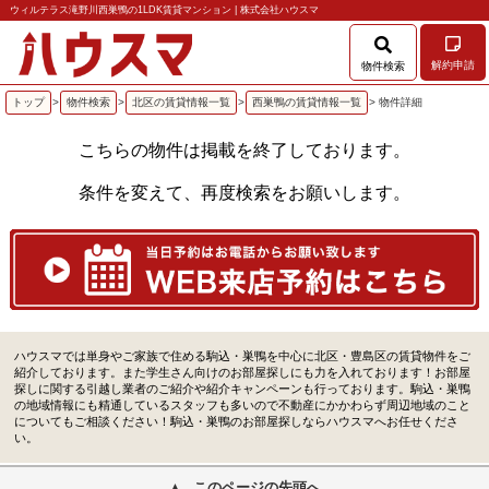
ウィルテラス滝野川西巣鴨の1LDK賃貸マンション | 株式会社ハウスマ
解約申請
物件検索
トップ
>
物件検索
>
北区の賃貸情報一覧
>
西巣鴨の賃貸情報一覧
> 物件詳細
こちらの物件は掲載を終了しております。
条件を変えて、再度検索をお願いします。
ハウスマでは単身やご家族で住める駒込・巣鴨を中心に北区・豊島区の賃貸物件をご
紹介しております。また学生さん向けのお部屋探しにも力を入れております！お部屋
探しに関する引越し業者のご紹介や紹介キャンペーンも行っております。駒込・巣鴨
の地域情報にも精通しているスタッフも多いので不動産にかかわらず周辺地域のこと
についてもご相談ください！駒込・巣鴨のお部屋探しならハウスマへお任せくださ
い。
このページの先頭へ