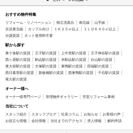
おすすめ物件特集
リフォーム・リノベーション
独立洗面台
南北線
山手線
京浜東北線
カップル向け
１Ｋ２５㎡以上
１ＬＤＫ４０㎡以上
分譲賃貸
ネット使用料不要
駅から探す
東十条駅の賃貸
王子駅の賃貸
上中里駅の賃貸
王子神谷駅の賃貸
西ヶ原駅の賃貸
駒込駅の賃貸
本駒込駅の賃貸
白山駅の賃貸
東大前駅の賃貸
大塚駅の賃貸
巣鴨駅の賃貸
田端駅の賃貸
西日暮里駅の賃貸
新板橋駅の賃貸
西巣鴨駅の賃貸
千石駅の賃貸
尾久駅の賃貸
オーナー様へ
オーナー様専門ページ
管理物件ギャラリー
空室リフォーム事例
当社について
スタッフ紹介
スタッフブログ
社長コラム
お知らせ
お客様の声
お役立ち情報
会社情報
当社までのアクセス
求人情報
解約申請