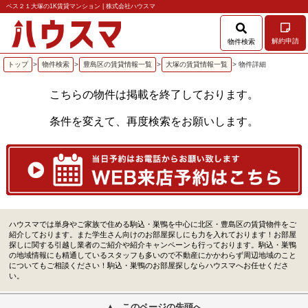
ベス２１大塚の1K賃貸マンション | 株式会社ハウスマ
解約申請
物件検索
トップ
>
物件検索
>
豊島区の賃貸情報一覧
>
大塚の賃貸情報一覧
> 物件詳細
こちらの物件は掲載を終了しております。
条件を変えて、再度検索をお願いします。
ハウスマでは単身やご家族で住める駒込・巣鴨を中心に北区・豊島区の賃貸物件をご
紹介しております。また学生さん向けのお部屋探しにも力を入れております！お部屋
探しに関する引越し業者のご紹介や紹介キャンペーンも行っております。駒込・巣鴨
の地域情報にも精通しているスタッフも多いので不動産にかかわらず周辺地域のこと
についてもご相談ください！駒込・巣鴨のお部屋探しならハウスマへお任せくださ
い。
このページの先頭へ