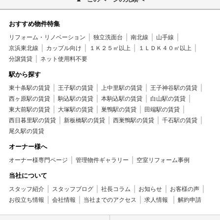
おすすめ物件特集
リフォーム・リノベーション
独立洗面台
南北線
山手線
京浜東北線
カップル向け
１Ｋ２５㎡以上
１ＬＤＫ４０㎡以上
分譲賃貸
ネット使用料不要
駅から探す
東十条駅の賃貸
王子駅の賃貸
上中里駅の賃貸
王子神谷駅の賃貸
西ヶ原駅の賃貸
駒込駅の賃貸
本駒込駅の賃貸
白山駅の賃貸
東大前駅の賃貸
大塚駅の賃貸
巣鴨駅の賃貸
田端駅の賃貸
西日暮里駅の賃貸
新板橋駅の賃貸
西巣鴨駅の賃貸
千石駅の賃貸
尾久駅の賃貸
オーナー様へ
オーナー様専門ページ
管理物件ギャラリー
空室リフォーム事例
当社について
スタッフ紹介
スタッフブログ
社長コラム
お知らせ
お客様の声
お役立ち情報
会社情報
当社までのアクセス
求人情報
解約申請