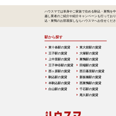
ハウスマでは単身やご家族で住める駒込・巣鴨を中
越し業者のご紹介や紹介キャンペーンも行っており
込・巣鴨のお部屋探しならハウスマへお任せくださ
駅から探す
東十条駅の賃貸
東大前駅の賃貸
王子駅の賃貸
大塚駅の賃貸
上中里駅の賃貸
巣鴨駅の賃貸
王子神谷駅の賃貸
田端駅の賃貸
西ヶ原駅の賃貸
西日暮里駅の賃貸
駒込駅の賃貸
新板橋駅の賃貸
本駒込駅の賃貸
西巣鴨駅の賃貸
白山駅の賃貸
千石駅の賃貸
尾久駅の賃貸