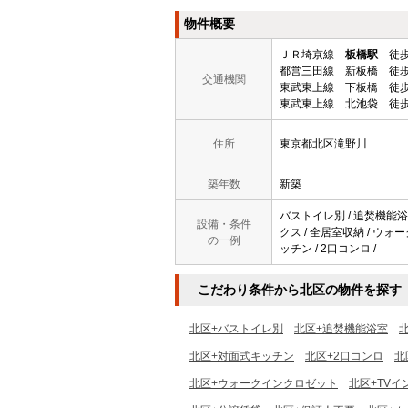
物件概要
ＪＲ埼京線
板橋駅
徒歩
都営三田線 新板橋 徒歩
交通機関
東武東上線 下板橋 徒歩
東武東上線 北池袋 徒歩
住所
東京都北区滝野川
築年数
新築
バストイレ別 / 追焚機能浴室
設備・条件
クス / 全居室収納 / ウォ
の一例
ッチン / 2口コンロ /
こだわり条件から北区の物件を探す
北区+バストイレ別
北区+追焚機能浴室
北区+対面式キッチン
北区+2口コンロ
北
北区+ウォークインクロゼット
北区+TVイ