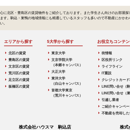
心に北区・豊島区の賃貸物件をご紹介しております。また学生さん向けのお部屋探
ます。駒込・巣鴨の地域情報にも精通しているスタッフも多いので不動産にかかわ
い。
エリアから探す
5大学から探す
お役立ちコンテン
北区の賃貸
東京大学
街情報
豊島区の賃貸
文京学院大学
区役所リンク
（本郷キャンパス）
文京区の賃貸
ライフライン
大正大学
荒川区の賃貸
IT重説
東洋大学
足立区の賃貸
クレジットカード
（白山キャンパス）
板橋区の賃貸
LINE問い合せ（
首都大学東京
LINE問い合せ（
（荒川キャンパス）
引越し業者
ご紹介キャンペー
不動産を売却した
株式会社ハウスマ 駒込店
株式