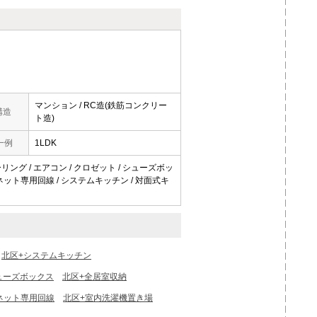
マンション / RC造(鉄筋コンクリー
構造
ト造)
一例
1LDK
ーリング / エアコン / クロゼット / シューズボッ
 ネット専用回線 / システムキッチン / 対面式キ
北区+システムキッチン
ューズボックス
北区+全居室収納
ネット専用回線
北区+室内洗濯機置き場