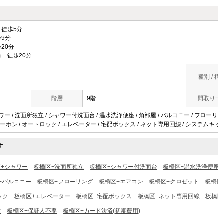
徒歩5分
9分
20分
 徒歩20分
種別 / 
階層
9階
間取り
ャワー / 洗面所独立 / シャワー付洗面台 / 温水洗浄便座 / 角部屋 / バルコニー / フロー
ンターホン / オートロック / エレベーター / 宅配ボックス / ネット専用回線 / システムキッ
す
区+シャワー
板橋区+洗面所独立
板橋区+シャワー付洗面台
板橋区+温水洗浄便
+バルコニー
板橋区+フローリング
板橋区+エアコン
板橋区+クロゼット
板橋
ック
板橋区+エレベーター
板橋区+宅配ボックス
板橋区+ネット専用回線
板橋
貸
板橋区+保証人不要
板橋区+カード決済(初期費用)