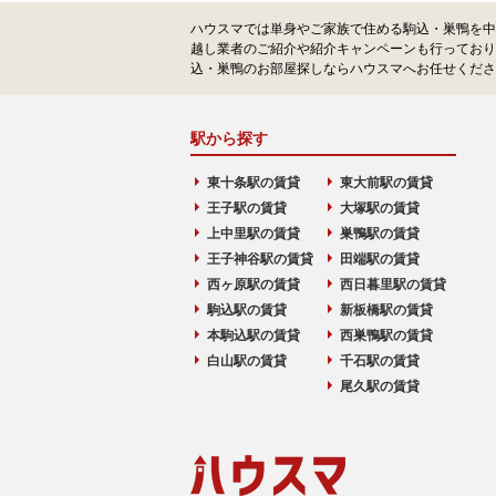
ハウスマでは単身やご家族で住める駒込・巣鴨を中
越し業者のご紹介や紹介キャンペーンも行っており
込・巣鴨のお部屋探しならハウスマへお任せくださ
駅から探す
東十条駅の賃貸
東大前駅の賃貸
王子駅の賃貸
大塚駅の賃貸
上中里駅の賃貸
巣鴨駅の賃貸
王子神谷駅の賃貸
田端駅の賃貸
西ヶ原駅の賃貸
西日暮里駅の賃貸
駒込駅の賃貸
新板橋駅の賃貸
本駒込駅の賃貸
西巣鴨駅の賃貸
白山駅の賃貸
千石駅の賃貸
尾久駅の賃貸