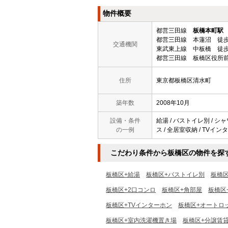
物件概要
都営三田線
板橋本町駅
都営三田線 本蓮沼 徒歩
交通機関
東武東上線 中板橋 徒歩
都営三田線 板橋区役所前
住所
東京都板橋区清水町
築年数
2008年10月
設備・条件
給湯 / バストイレ別 / シ
の一例
ス / 全居室収納 / TVイ
こだわり条件から板橋区の物件を探
板橋区+給湯
板橋区+バストイレ別
板橋
板橋区+2口コンロ
板橋区+角部屋
板橋区
板橋区+TVインターホン
板橋区+オートロ
板橋区+室内洗濯機置き場
板橋区+分譲賃