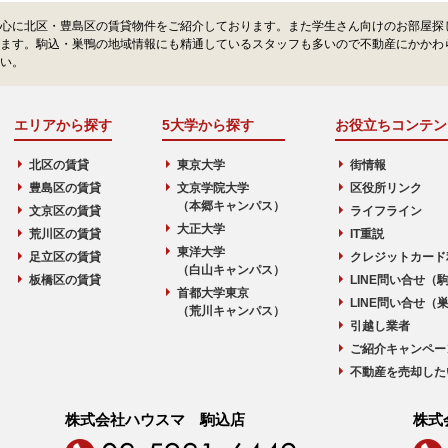
心に北区・豊島区の賃貸物件をご紹介しております。また学生さん向けのお部屋探
ます。駒込・巣鴨の地域情報にも精通しているスタッフも多いので不動産にかかわ
い。
エリアから探す
5大学から探す
お役立ちコンテン
北区の賃貸
東京大学
街情報
豊島区の賃貸
文京学院大学
区役所リンク
（本郷キャンパス）
文京区の賃貸
ライフライン
大正大学
荒川区の賃貸
IT重説
東洋大学
足立区の賃貸
クレジットカード
（白山キャンパス）
板橋区の賃貸
LINE問い合せ（
首都大学東京
LINE問い合せ（
（荒川キャンパス）
引越し業者
ご紹介キャンペー
不動産を売却した
株式会社ハウスマ 駒込店
株式