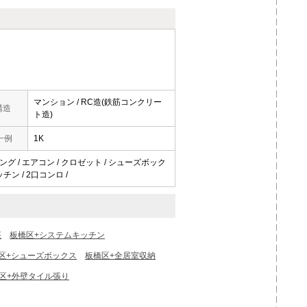
マンション / RC造(鉄筋コンクリー
構造
ト造)
一例
1K
リング / エアコン / クロゼット / シューズボック
チン / 2口コンロ /
座
板橋区+システムキッチン
区+シューズボックス
板橋区+全居室収納
区+外壁タイル張り