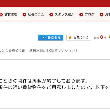
賃貸管理
社長コラム
スタッフ紹介
ブログ
お
0
現在
件
ＡＸＡＳ板橋本町III 板橋本町の1K賃貸マンション！