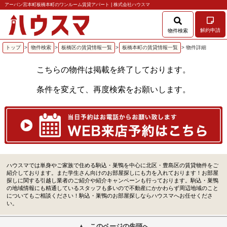
アーバン宮本町板橋本町のワンルーム賃貸アパート | 株式会社ハウスマ
解約申請
物件検索
トップ
>
物件検索
>
板橋区の賃貸情報一覧
>
板橋本町の賃貸情報一覧
> 物件詳細
こちらの物件は掲載を終了しております。
条件を変えて、再度検索をお願いします。
ハウスマでは単身やご家族で住める駒込・巣鴨を中心に北区・豊島区の賃貸物件をご
紹介しております。また学生さん向けのお部屋探しにも力を入れております！お部屋
探しに関する引越し業者のご紹介や紹介キャンペーンも行っております。駒込・巣鴨
の地域情報にも精通しているスタッフも多いので不動産にかかわらず周辺地域のこと
についてもご相談ください！駒込・巣鴨のお部屋探しならハウスマへお任せくださ
い。
このページの先頭へ