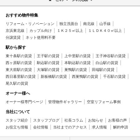
おすすめ物件特集
リフォーム・リノベーション
独立洗面台
南北線
山手線
京浜東北線
カップル向け
１Ｋ２５㎡以上
１ＬＤＫ４０㎡以上
分譲賃貸
ネット使用料不要
駅から探す
東十条駅の賃貸
王子駅の賃貸
上中里駅の賃貸
王子神谷駅の賃貸
西ヶ原駅の賃貸
駒込駅の賃貸
本駒込駅の賃貸
白山駅の賃貸
東大前駅の賃貸
大塚駅の賃貸
巣鴨駅の賃貸
田端駅の賃貸
西日暮里駅の賃貸
新板橋駅の賃貸
西巣鴨駅の賃貸
千石駅の賃貸
尾久駅の賃貸
オーナー様へ
オーナー様専門ページ
管理物件ギャラリー
空室リフォーム事例
当社について
スタッフ紹介
スタッフブログ
社長コラム
お知らせ
お客様の声
お役立ち情報
会社情報
当社までのアクセス
求人情報
解約申請