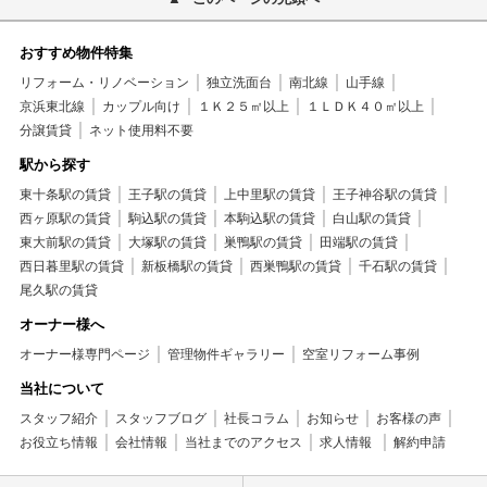
おすすめ物件特集
リフォーム・リノベーション
独立洗面台
南北線
山手線
京浜東北線
カップル向け
１Ｋ２５㎡以上
１ＬＤＫ４０㎡以上
分譲賃貸
ネット使用料不要
駅から探す
東十条駅の賃貸
王子駅の賃貸
上中里駅の賃貸
王子神谷駅の賃貸
西ヶ原駅の賃貸
駒込駅の賃貸
本駒込駅の賃貸
白山駅の賃貸
東大前駅の賃貸
大塚駅の賃貸
巣鴨駅の賃貸
田端駅の賃貸
西日暮里駅の賃貸
新板橋駅の賃貸
西巣鴨駅の賃貸
千石駅の賃貸
尾久駅の賃貸
オーナー様へ
オーナー様専門ページ
管理物件ギャラリー
空室リフォーム事例
当社について
スタッフ紹介
スタッフブログ
社長コラム
お知らせ
お客様の声
お役立ち情報
会社情報
当社までのアクセス
求人情報
解約申請