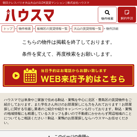
朝日クレスパリオ大山大山の1LDK賃貸マンション | 株式会社ハウスマ
解約申請
物件検索
トップ
>
物件検索
>
板橋区の賃貸情報一覧
>
大山の賃貸情報一覧
> 物件詳細
こちらの物件は掲載を終了しております。
条件を変えて、再度検索をお願いします。
ハウスマでは単身やご家族で住める駒込・巣鴨を中心に北区・豊島区の賃貸物件をご
紹介しております。また学生さん向けのお部屋探しにも力を入れております！お部屋
探しに関する引越し業者のご紹介や紹介キャンペーンも行っております。駒込・巣鴨
の地域情報にも精通しているスタッフも多いので不動産にかかわらず周辺地域のこと
についてもご相談ください！駒込・巣鴨のお部屋探しならハウスマへお任せくださ
い。
このページの先頭へ