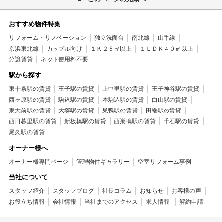
おすすめ物件特集
リフォーム・リノベーション
独立洗面台
南北線
山手線
京浜東北線
カップル向け
１Ｋ２５㎡以上
１ＬＤＫ４０㎡以上
分譲賃貸
ネット使用料不要
駅から探す
東十条駅の賃貸
王子駅の賃貸
上中里駅の賃貸
王子神谷駅の賃貸
西ヶ原駅の賃貸
駒込駅の賃貸
本駒込駅の賃貸
白山駅の賃貸
東大前駅の賃貸
大塚駅の賃貸
巣鴨駅の賃貸
田端駅の賃貸
西日暮里駅の賃貸
新板橋駅の賃貸
西巣鴨駅の賃貸
千石駅の賃貸
尾久駅の賃貸
オーナー様へ
オーナー様専門ページ
管理物件ギャラリー
空室リフォーム事例
当社について
スタッフ紹介
スタッフブログ
社長コラム
お知らせ
お客様の声
お役立ち情報
会社情報
当社までのアクセス
求人情報
解約申請