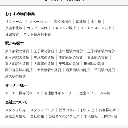
おすすめ物件特集
リフォーム・リノベーション
独立洗面台
南北線
山手線
京浜東北線
カップル向け
１Ｋ２５㎡以上
１ＬＤＫ４０㎡以上
分譲賃貸
ネット使用料不要
駅から探す
東十条駅の賃貸
王子駅の賃貸
上中里駅の賃貸
王子神谷駅の賃貸
西ヶ原駅の賃貸
駒込駅の賃貸
本駒込駅の賃貸
白山駅の賃貸
東大前駅の賃貸
大塚駅の賃貸
巣鴨駅の賃貸
田端駅の賃貸
西日暮里駅の賃貸
新板橋駅の賃貸
西巣鴨駅の賃貸
千石駅の賃貸
尾久駅の賃貸
オーナー様へ
オーナー様専門ページ
管理物件ギャラリー
空室リフォーム事例
当社について
スタッフ紹介
スタッフブログ
社長コラム
お知らせ
お客様の声
お役立ち情報
会社情報
当社までのアクセス
求人情報
解約申請