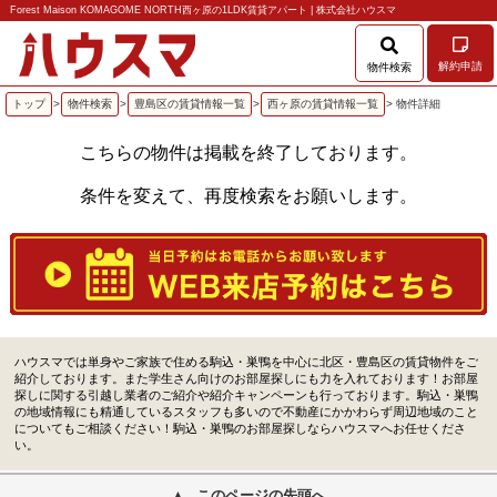
Forest Maison KOMAGOME NORTH西ヶ原の1LDK賃貸アパート | 株式会社ハウスマ
解約申請
物件検索
トップ
>
物件検索
>
豊島区の賃貸情報一覧
>
西ヶ原の賃貸情報一覧
> 物件詳細
こちらの物件は掲載を終了しております。
条件を変えて、再度検索をお願いします。
ハウスマでは単身やご家族で住める駒込・巣鴨を中心に北区・豊島区の賃貸物件をご
紹介しております。また学生さん向けのお部屋探しにも力を入れております！お部屋
探しに関する引越し業者のご紹介や紹介キャンペーンも行っております。駒込・巣鴨
の地域情報にも精通しているスタッフも多いので不動産にかかわらず周辺地域のこと
についてもご相談ください！駒込・巣鴨のお部屋探しならハウスマへお任せくださ
い。
このページの先頭へ