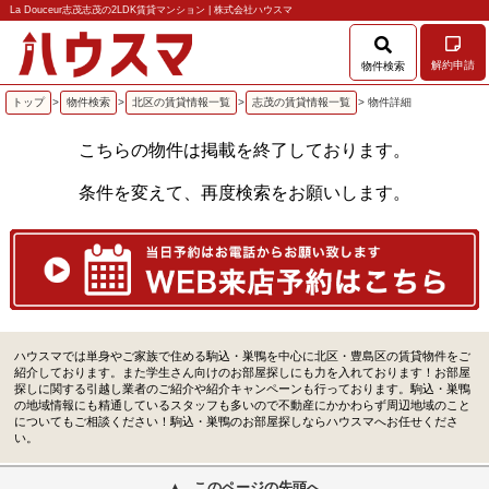
La Douceur志茂志茂の2LDK賃貸マンション | 株式会社ハウスマ
解約申請
物件検索
トップ
>
物件検索
>
北区の賃貸情報一覧
>
志茂の賃貸情報一覧
> 物件詳細
こちらの物件は掲載を終了しております。
条件を変えて、再度検索をお願いします。
ハウスマでは単身やご家族で住める駒込・巣鴨を中心に北区・豊島区の賃貸物件をご
紹介しております。また学生さん向けのお部屋探しにも力を入れております！お部屋
探しに関する引越し業者のご紹介や紹介キャンペーンも行っております。駒込・巣鴨
の地域情報にも精通しているスタッフも多いので不動産にかかわらず周辺地域のこと
についてもご相談ください！駒込・巣鴨のお部屋探しならハウスマへお任せくださ
い。
このページの先頭へ