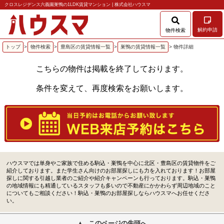
クロスレジデンス六義園巣鴨の1LDK賃貸マンション | 株式会社ハウスマ
解約申請
物件検索
トップ
>
物件検索
>
豊島区の賃貸情報一覧
>
巣鴨の賃貸情報一覧
> 物件詳細
こちらの物件は掲載を終了しております。
条件を変えて、再度検索をお願いします。
ハウスマでは単身やご家族で住める駒込・巣鴨を中心に北区・豊島区の賃貸物件をご
紹介しております。また学生さん向けのお部屋探しにも力を入れております！お部屋
探しに関する引越し業者のご紹介や紹介キャンペーンも行っております。駒込・巣鴨
の地域情報にも精通しているスタッフも多いので不動産にかかわらず周辺地域のこと
についてもご相談ください！駒込・巣鴨のお部屋探しならハウスマへお任せくださ
い。
このページの先頭へ