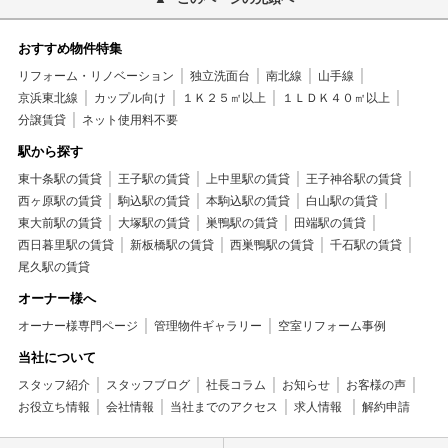
おすすめ物件特集
リフォーム・リノベーション
独立洗面台
南北線
山手線
京浜東北線
カップル向け
１Ｋ２５㎡以上
１ＬＤＫ４０㎡以上
分譲賃貸
ネット使用料不要
駅から探す
東十条駅の賃貸
王子駅の賃貸
上中里駅の賃貸
王子神谷駅の賃貸
西ヶ原駅の賃貸
駒込駅の賃貸
本駒込駅の賃貸
白山駅の賃貸
東大前駅の賃貸
大塚駅の賃貸
巣鴨駅の賃貸
田端駅の賃貸
西日暮里駅の賃貸
新板橋駅の賃貸
西巣鴨駅の賃貸
千石駅の賃貸
尾久駅の賃貸
オーナー様へ
オーナー様専門ページ
管理物件ギャラリー
空室リフォーム事例
当社について
スタッフ紹介
スタッフブログ
社長コラム
お知らせ
お客様の声
お役立ち情報
会社情報
当社までのアクセス
求人情報
解約申請