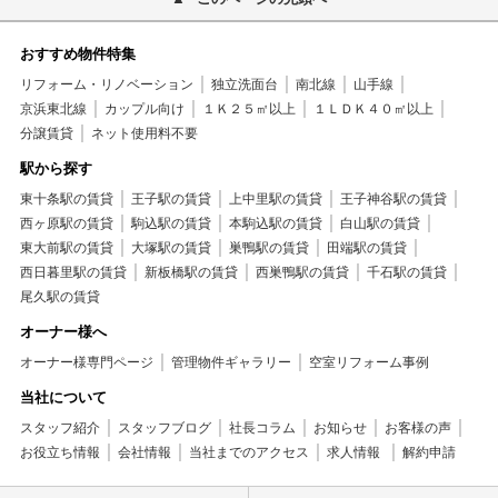
おすすめ物件特集
リフォーム・リノベーション
独立洗面台
南北線
山手線
京浜東北線
カップル向け
１Ｋ２５㎡以上
１ＬＤＫ４０㎡以上
分譲賃貸
ネット使用料不要
駅から探す
東十条駅の賃貸
王子駅の賃貸
上中里駅の賃貸
王子神谷駅の賃貸
西ヶ原駅の賃貸
駒込駅の賃貸
本駒込駅の賃貸
白山駅の賃貸
東大前駅の賃貸
大塚駅の賃貸
巣鴨駅の賃貸
田端駅の賃貸
西日暮里駅の賃貸
新板橋駅の賃貸
西巣鴨駅の賃貸
千石駅の賃貸
尾久駅の賃貸
オーナー様へ
オーナー様専門ページ
管理物件ギャラリー
空室リフォーム事例
当社について
スタッフ紹介
スタッフブログ
社長コラム
お知らせ
お客様の声
お役立ち情報
会社情報
当社までのアクセス
求人情報
解約申請