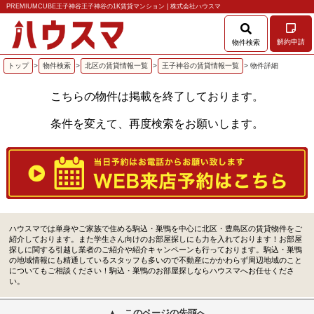
PREMIUMCUBE王子神谷王子神谷の1K賃貸マンション | 株式会社ハウスマ
解約申請
物件検索
トップ
>
物件検索
>
北区の賃貸情報一覧
>
王子神谷の賃貸情報一覧
> 物件詳細
こちらの物件は掲載を終了しております。
条件を変えて、再度検索をお願いします。
ハウスマでは単身やご家族で住める駒込・巣鴨を中心に北区・豊島区の賃貸物件をご
紹介しております。また学生さん向けのお部屋探しにも力を入れております！お部屋
探しに関する引越し業者のご紹介や紹介キャンペーンも行っております。駒込・巣鴨
の地域情報にも精通しているスタッフも多いので不動産にかかわらず周辺地域のこと
についてもご相談ください！駒込・巣鴨のお部屋探しならハウスマへお任せくださ
い。
このページの先頭へ