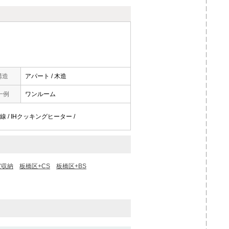
構造
アパート / 木造
一例
ワンルーム
用回線 / IHクッキングヒーター /
室収納
板橋区+CS
板橋区+BS