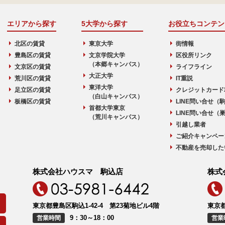
エリアから探す
5大学から探す
お役立ちコンテン
北区の賃貸
東京大学
街情報
豊島区の賃貸
文京学院大学
区役所リンク
（本郷キャンパス）
文京区の賃貸
ライフライン
大正大学
荒川区の賃貸
IT重説
東洋大学
足立区の賃貸
クレジットカード
（白山キャンパス）
板橋区の賃貸
LINE問い合せ（
首都大学東京
LINE問い合せ（
（荒川キャンパス）
引越し業者
ご紹介キャンペー
不動産を売却した
株式会社ハウスマ 駒込店
株式
東京都豊島区駒込1-42-4 第23菊地ビル4階
東京都
9：30～18：00
営業時間
営業