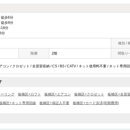
徒歩6分
徒歩9分
18分
8分
種別 / 
階層
2階
間取り
アコン / クロゼット / 全居室収納 / CS / BS / CATV / ネット使用料不要 / ネット専
す
ローリング
板橋区+ロフト
板橋区+エアコン
板橋区+クロゼット
板橋区+全居
板橋区+ネット専用回線
板橋区+保証人不要
板橋区+カード決済(初期費用)