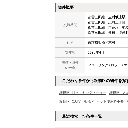
物件概要
都営三田線
志村坂上駅
都営三田線 志村三丁目 
交通機関
都営三田線 本蓮沼 徒歩
都営三田線 蓮根 徒歩1
住所
東京都板橋区志村
築年数
1987年4月
設備・条件
フローリング / ロフト / エ
の一例
こだわり条件から板橋区の物件を探
板橋区+IHクッキングヒーター
板橋区+フ
板橋区+CATV
板橋区+ネット使用料不要
最近検索した条件一覧