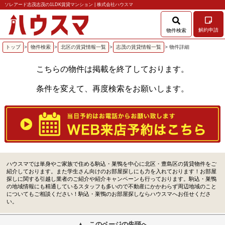
ソレアード志茂志茂の1LDK賃貸マンション | 株式会社ハウスマ
解約申請
物件検索
トップ
>
物件検索
>
北区の賃貸情報一覧
>
志茂の賃貸情報一覧
> 物件詳細
こちらの物件は掲載を終了しております。
条件を変えて、再度検索をお願いします。
ハウスマでは単身やご家族で住める駒込・巣鴨を中心に北区・豊島区の賃貸物件をご
紹介しております。また学生さん向けのお部屋探しにも力を入れております！お部屋
探しに関する引越し業者のご紹介や紹介キャンペーンも行っております。駒込・巣鴨
の地域情報にも精通しているスタッフも多いので不動産にかかわらず周辺地域のこと
についてもご相談ください！駒込・巣鴨のお部屋探しならハウスマへお任せくださ
い。
このページの先頭へ