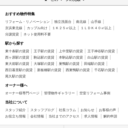
おすすめ物件特集
リフォーム・リノベーション
独立洗面台
南北線
山手線
京浜東北線
カップル向け
１Ｋ２５㎡以上
１ＬＤＫ４０㎡以上
分譲賃貸
ネット使用料不要
駅から探す
東十条駅の賃貸
王子駅の賃貸
上中里駅の賃貸
王子神谷駅の賃貸
西ヶ原駅の賃貸
駒込駅の賃貸
本駒込駅の賃貸
白山駅の賃貸
東大前駅の賃貸
大塚駅の賃貸
巣鴨駅の賃貸
田端駅の賃貸
西日暮里駅の賃貸
新板橋駅の賃貸
西巣鴨駅の賃貸
千石駅の賃貸
尾久駅の賃貸
オーナー様へ
オーナー様専門ページ
管理物件ギャラリー
空室リフォーム事例
当社について
スタッフ紹介
スタッフブログ
社長コラム
お知らせ
お客様の声
お役立ち情報
会社情報
当社までのアクセス
求人情報
解約申請