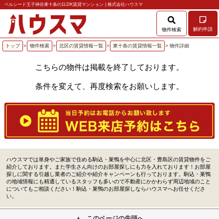
ベルシード王子神谷東十条の1LDK賃貸マンション | 株式会社ハウスマ
解約申請
物件検索
トップ
>
物件検索
>
北区の賃貸情報一覧
>
東十条の賃貸情報一覧
> 物件詳細
こちらの物件は掲載を終了しております。
条件を変えて、再度検索をお願いします。
ハウスマでは単身やご家族で住める駒込・巣鴨を中心に北区・豊島区の賃貸物件をご
紹介しております。また学生さん向けのお部屋探しにも力を入れております！お部屋
探しに関する引越し業者のご紹介や紹介キャンペーンも行っております。駒込・巣鴨
の地域情報にも精通しているスタッフも多いので不動産にかかわらず周辺地域のこと
についてもご相談ください！駒込・巣鴨のお部屋探しならハウスマへお任せくださ
い。
このページの先頭へ