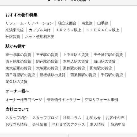
おすすめ物件特集
リフォーム・リノベーション
独立洗面台
南北線
山手線
京浜東北線
カップル向け
１Ｋ２５㎡以上
１ＬＤＫ４０㎡以上
分譲賃貸
ネット使用料不要
駅から探す
東十条駅の賃貸
王子駅の賃貸
上中里駅の賃貸
王子神谷駅の賃貸
西ヶ原駅の賃貸
駒込駅の賃貸
本駒込駅の賃貸
白山駅の賃貸
東大前駅の賃貸
大塚駅の賃貸
巣鴨駅の賃貸
田端駅の賃貸
西日暮里駅の賃貸
新板橋駅の賃貸
西巣鴨駅の賃貸
千石駅の賃貸
尾久駅の賃貸
オーナー様へ
オーナー様専門ページ
管理物件ギャラリー
空室リフォーム事例
当社について
スタッフ紹介
スタッフブログ
社長コラム
お知らせ
お客様の声
お役立ち情報
会社情報
当社までのアクセス
求人情報
解約申請