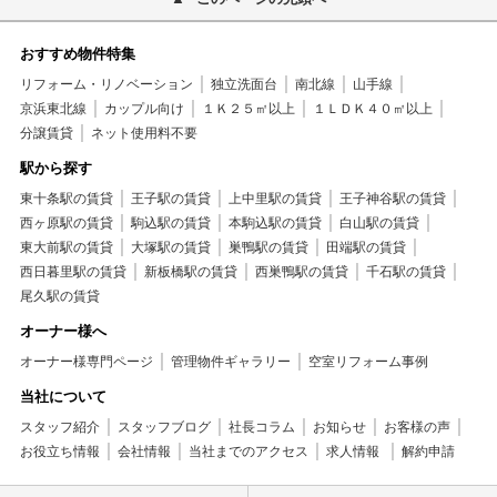
おすすめ物件特集
リフォーム・リノベーション
独立洗面台
南北線
山手線
京浜東北線
カップル向け
１Ｋ２５㎡以上
１ＬＤＫ４０㎡以上
分譲賃貸
ネット使用料不要
駅から探す
東十条駅の賃貸
王子駅の賃貸
上中里駅の賃貸
王子神谷駅の賃貸
西ヶ原駅の賃貸
駒込駅の賃貸
本駒込駅の賃貸
白山駅の賃貸
東大前駅の賃貸
大塚駅の賃貸
巣鴨駅の賃貸
田端駅の賃貸
西日暮里駅の賃貸
新板橋駅の賃貸
西巣鴨駅の賃貸
千石駅の賃貸
尾久駅の賃貸
オーナー様へ
オーナー様専門ページ
管理物件ギャラリー
空室リフォーム事例
当社について
スタッフ紹介
スタッフブログ
社長コラム
お知らせ
お客様の声
お役立ち情報
会社情報
当社までのアクセス
求人情報
解約申請