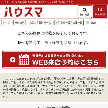
エスティメゾン赤羽II赤羽岩淵の1DK賃貸マンション | 株式会社ハウスマ
解約申請
物件検索
トップ
>
物件検索
>
北区の賃貸情報一覧
>
赤羽岩淵の賃貸情報一覧
> 物件詳細
こちらの物件は掲載を終了しております。
条件を変えて、再度検索をお願いします。
ハウスマでは単身やご家族で住める駒込・巣鴨を中心に北区・豊島区の賃貸物件をご
紹介しております。また学生さん向けのお部屋探しにも力を入れております！お部屋
探しに関する引越し業者のご紹介や紹介キャンペーンも行っております。駒込・巣鴨
の地域情報にも精通しているスタッフも多いので不動産にかかわらず周辺地域のこと
についてもご相談ください！駒込・巣鴨のお部屋探しならハウスマへお任せくださ
い。
このページの先頭へ