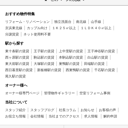
おすすめ物件特集
リフォーム・リノベーション
独立洗面台
南北線
山手線
京浜東北線
カップル向け
１Ｋ２５㎡以上
１ＬＤＫ４０㎡以上
分譲賃貸
ネット使用料不要
駅から探す
東十条駅の賃貸
王子駅の賃貸
上中里駅の賃貸
王子神谷駅の賃貸
西ヶ原駅の賃貸
駒込駅の賃貸
本駒込駅の賃貸
白山駅の賃貸
東大前駅の賃貸
大塚駅の賃貸
巣鴨駅の賃貸
田端駅の賃貸
西日暮里駅の賃貸
新板橋駅の賃貸
西巣鴨駅の賃貸
千石駅の賃貸
尾久駅の賃貸
オーナー様へ
オーナー様専門ページ
管理物件ギャラリー
空室リフォーム事例
当社について
スタッフ紹介
スタッフブログ
社長コラム
お知らせ
お客様の声
お役立ち情報
会社情報
当社までのアクセス
求人情報
解約申請