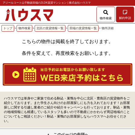
アジールコート山手動坂田端の2LDK賃貸マンション | 株式会社ハウスマ
解約申請
物件検索
トップ
>
物件検索
>
北区の賃貸情報一覧
>
田端の賃貸情報一覧
> 物件詳細
こちらの物件は掲載を終了しております。
条件を変えて、再度検索をお願いします。
ハウスマでは単身やご家族で住める駒込・巣鴨を中心に北区・豊島区の賃貸物件をご
紹介しております。また学生さん向けのお部屋探しにも力を入れております！お部屋
探しに関する引越し業者のご紹介や紹介キャンペーンも行っております。駒込・巣鴨
の地域情報にも精通しているスタッフも多いので不動産にかかわらず周辺地域のこと
についてもご相談ください！駒込・巣鴨のお部屋探しならハウスマへお任せくださ
い。
このページの先頭へ