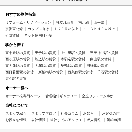
おすすめ物件特集
リフォーム・リノベーション
独立洗面台
南北線
山手線
京浜東北線
カップル向け
１Ｋ２５㎡以上
１ＬＤＫ４０㎡以上
分譲賃貸
ネット使用料不要
駅から探す
東十条駅の賃貸
王子駅の賃貸
上中里駅の賃貸
王子神谷駅の賃貸
西ヶ原駅の賃貸
駒込駅の賃貸
本駒込駅の賃貸
白山駅の賃貸
東大前駅の賃貸
大塚駅の賃貸
巣鴨駅の賃貸
田端駅の賃貸
西日暮里駅の賃貸
新板橋駅の賃貸
西巣鴨駅の賃貸
千石駅の賃貸
尾久駅の賃貸
オーナー様へ
オーナー様専門ページ
管理物件ギャラリー
空室リフォーム事例
当社について
スタッフ紹介
スタッフブログ
社長コラム
お知らせ
お客様の声
お役立ち情報
会社情報
当社までのアクセス
求人情報
解約申請