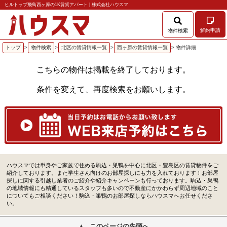
ヒルトップ飛鳥西ヶ原の1K賃貸アパート | 株式会社ハウスマ
解約申請
物件検索
トップ
>
物件検索
>
北区の賃貸情報一覧
>
西ヶ原の賃貸情報一覧
> 物件詳細
こちらの物件は掲載を終了しております。
条件を変えて、再度検索をお願いします。
ハウスマでは単身やご家族で住める駒込・巣鴨を中心に北区・豊島区の賃貸物件をご
紹介しております。また学生さん向けのお部屋探しにも力を入れております！お部屋
探しに関する引越し業者のご紹介や紹介キャンペーンも行っております。駒込・巣鴨
の地域情報にも精通しているスタッフも多いので不動産にかかわらず周辺地域のこと
についてもご相談ください！駒込・巣鴨のお部屋探しならハウスマへお任せくださ
い。
このページの先頭へ