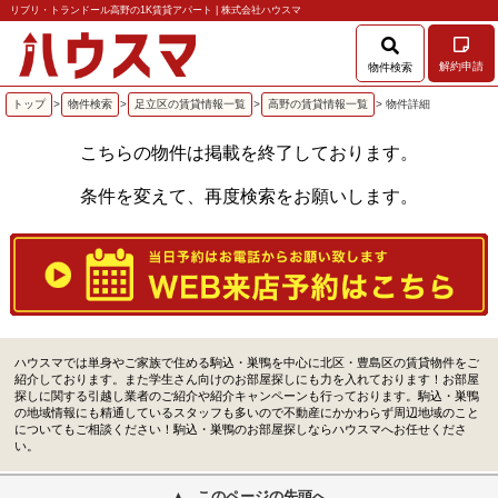
リブリ・トランドール高野の1K賃貸アパート | 株式会社ハウスマ
解約申請
物件検索
トップ
>
物件検索
>
足立区の賃貸情報一覧
>
高野の賃貸情報一覧
> 物件詳細
こちらの物件は掲載を終了しております。
条件を変えて、再度検索をお願いします。
ハウスマでは単身やご家族で住める駒込・巣鴨を中心に北区・豊島区の賃貸物件をご
紹介しております。また学生さん向けのお部屋探しにも力を入れております！お部屋
探しに関する引越し業者のご紹介や紹介キャンペーンも行っております。駒込・巣鴨
の地域情報にも精通しているスタッフも多いので不動産にかかわらず周辺地域のこと
についてもご相談ください！駒込・巣鴨のお部屋探しならハウスマへお任せくださ
い。
このページの先頭へ