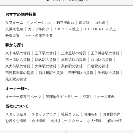
おすすめ物件特集
リフォーム・リノベーション
独立洗面台
南北線
山手線
京浜東北線
カップル向け
１Ｋ２５㎡以上
１ＬＤＫ４０㎡以上
分譲賃貸
ネット使用料不要
駅から探す
東十条駅の賃貸
王子駅の賃貸
上中里駅の賃貸
王子神谷駅の賃貸
西ヶ原駅の賃貸
駒込駅の賃貸
本駒込駅の賃貸
白山駅の賃貸
東大前駅の賃貸
大塚駅の賃貸
巣鴨駅の賃貸
田端駅の賃貸
西日暮里駅の賃貸
新板橋駅の賃貸
西巣鴨駅の賃貸
千石駅の賃貸
尾久駅の賃貸
オーナー様へ
オーナー様専門ページ
管理物件ギャラリー
空室リフォーム事例
当社について
スタッフ紹介
スタッフブログ
社長コラム
お知らせ
お客様の声
お役立ち情報
会社情報
当社までのアクセス
求人情報
解約申請