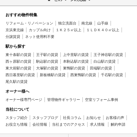
おすすめ物件特集
リフォーム・リノベーション
独立洗面台
南北線
山手線
京浜東北線
カップル向け
１Ｋ２５㎡以上
１ＬＤＫ４０㎡以上
分譲賃貸
ネット使用料不要
駅から探す
東十条駅の賃貸
王子駅の賃貸
上中里駅の賃貸
王子神谷駅の賃貸
西ヶ原駅の賃貸
駒込駅の賃貸
本駒込駅の賃貸
白山駅の賃貸
東大前駅の賃貸
大塚駅の賃貸
巣鴨駅の賃貸
田端駅の賃貸
西日暮里駅の賃貸
新板橋駅の賃貸
西巣鴨駅の賃貸
千石駅の賃貸
尾久駅の賃貸
オーナー様へ
オーナー様専門ページ
管理物件ギャラリー
空室リフォーム事例
当社について
スタッフ紹介
スタッフブログ
社長コラム
お知らせ
お客様の声
お役立ち情報
会社情報
当社までのアクセス
求人情報
解約申請