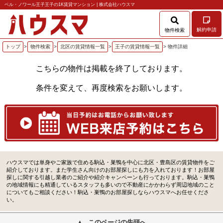
ベル・ノワール王子王子の1K賃貸マンション | 株式会社ハウスマ
解約申請
物件検索
トップ
>
物件検索
>
北区の賃貸情報一覧
>
王子の賃貸情報一覧
> 物件詳細
こちらの物件は掲載を終了しております。
条件を変えて、再度検索をお願いします。
ハウスマでは単身やご家族で住める駒込・巣鴨を中心に北区・豊島区の賃貸物件をご
紹介しております。また学生さん向けのお部屋探しにも力を入れております！お部屋
探しに関する引越し業者のご紹介や紹介キャンペーンも行っております。駒込・巣鴨
の地域情報にも精通しているスタッフも多いので不動産にかかわらず周辺地域のこと
についてもご相談ください！駒込・巣鴨のお部屋探しならハウスマへお任せくださ
い。
このページの先頭へ