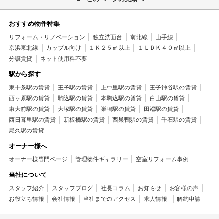
おすすめ物件特集
リフォーム・リノベーション
独立洗面台
南北線
山手線
京浜東北線
カップル向け
１Ｋ２５㎡以上
１ＬＤＫ４０㎡以上
分譲賃貸
ネット使用料不要
駅から探す
東十条駅の賃貸
王子駅の賃貸
上中里駅の賃貸
王子神谷駅の賃貸
西ヶ原駅の賃貸
駒込駅の賃貸
本駒込駅の賃貸
白山駅の賃貸
東大前駅の賃貸
大塚駅の賃貸
巣鴨駅の賃貸
田端駅の賃貸
西日暮里駅の賃貸
新板橋駅の賃貸
西巣鴨駅の賃貸
千石駅の賃貸
尾久駅の賃貸
オーナー様へ
オーナー様専門ページ
管理物件ギャラリー
空室リフォーム事例
当社について
スタッフ紹介
スタッフブログ
社長コラム
お知らせ
お客様の声
お役立ち情報
会社情報
当社までのアクセス
求人情報
解約申請