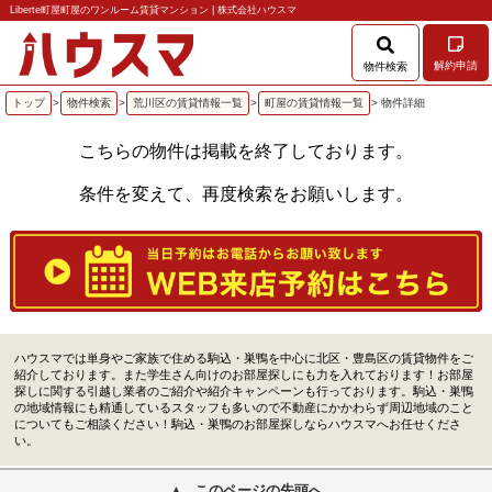
Liberte町屋町屋のワンルーム賃貸マンション | 株式会社ハウスマ
解約申請
物件検索
トップ
>
物件検索
>
荒川区の賃貸情報一覧
>
町屋の賃貸情報一覧
> 物件詳細
こちらの物件は掲載を終了しております。
条件を変えて、再度検索をお願いします。
ハウスマでは単身やご家族で住める駒込・巣鴨を中心に北区・豊島区の賃貸物件をご
紹介しております。また学生さん向けのお部屋探しにも力を入れております！お部屋
探しに関する引越し業者のご紹介や紹介キャンペーンも行っております。駒込・巣鴨
の地域情報にも精通しているスタッフも多いので不動産にかかわらず周辺地域のこと
についてもご相談ください！駒込・巣鴨のお部屋探しならハウスマへお任せくださ
い。
このページの先頭へ