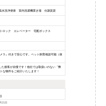
温水洗浄便座
室内洗濯機置き場
分譲賃貸
トロック
エレベーター
宅配ボックス
メラ』付きで安心です。ペット飼育相談可能（保
した接客が自慢です！他社では取扱いのない「弊
トな物件をご紹介いたします！
()
月21日