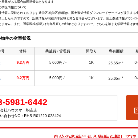
と差異がある場合は現況優先となります
の学区情報について
件情報に記載されております通学区域(学区)情報は、国土数値情報ダウンロードサービスが提供する小学
加工したものですので、記載情報が現在の学区域と異なる場合がございます。国土数値情報ダウンロ
えません。また、通学区域(学区)は毎年見直しの対象となりますので、そちらを踏まえ学区情報は参
の物件の空室状況
番号
賃料
共益費 / 管理費
間取り
専有面積
2
6
9.2万円
5,000円 / -
1K
0
25.65ｍ
2
6
9.2万円
5,000円 / -
1K
0
25.65ｍ
3-5981-6442
会社ハウスマ 駒込店
い合わせNO：RHS-R01220-028424
自分の条件にあう物件を探してほ