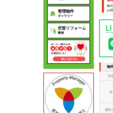
株式
お問
管理物件
ギャラリー
空室リフォーム
事例
物
所
交
種別 