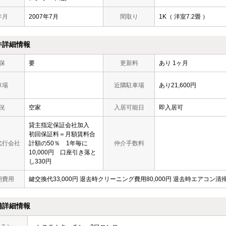
年月
2007年7月
間取り
1K（ 洋室7.2畳 ）
件詳細情報
保
要
更新料
あり 1ヶ月
車場
近隣駐車場
あり21,600円
況
空家
入居可能日
即入居可
貸主指定保証会社加入
初回保証料＝月額賃料合
代行会社
計額の50％ 1年毎に
仲介手数料
10,000円 口座引き落と
し330円
期費用
鍵交換代33,000円 退去時クリーニング費用80,000円 退去時エアコン清掃費
備詳細情報