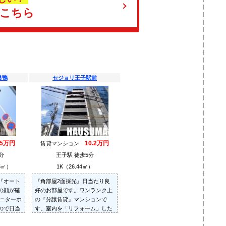
はこちら
巣鴨
セジョリ王子駅前
.5万円
10.2万円
賃貸マンション
分
王子駅 徒歩5分
5㎡）
1K（26.44㎡）
『オート
『角部屋2面採光』日当たり良
の顔が確
好のお部屋です。ワンランク上
モニターホ
の『分譲賃貸』マンションで
ので日当
す。室内を「リフォーム」した
キレイなお部屋です！