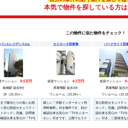
本気で物件を探している方
この物件に似た物件をチェック！
パシエレジデンス1st.
カスカータ西巣鴨
パークサイド西
8.5万円
8.3万円
8
貸マンション
賃貸マンション
賃貸マンション
板橋駅 徒歩8分
西巣鴨駅 徒歩3分
西巣鴨駅 徒歩3
1K（22.10㎡）
ワンルーム（23.29㎡）
ワンルーム（22.1
向きで陽当たりの良いお部
嬉しい『月額インターネット利
安心防犯セキュリティ
す☆安心防犯セキュリティ
用料無料』付き物件です。顔が
ロック』完備。訪問者
ートロック』完備。訪問者
確認出来る安心の『TVモニター
認出来る安心の『TV
確認出来る安心の『TVモ
ホン』付きです。上階でもラク
ン』付き。二面採光な
ーホン』付き。
ラク『エレベーター』付物件で
たり良好です。