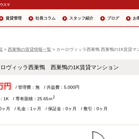
ハウスマ
賃貸管理
社長コラム
スタッフ紹介
ブログ
お
覧
>
西巣鴨の賃貸情報一覧
>
カーロヴィッラ西巣鴨 西巣鴨の1K賃貸マ
ーロヴィッラ西巣鴨 西巣鴨の1K賃貸マンション
2万円
/ 管理費：無 / 共益費：5,000円
2
1K / 専有面積：25.65ｍ
0ヶ月 / 礼金：1ヶ月 / 保証金：0ヶ月 / 敷引：0ヶ月