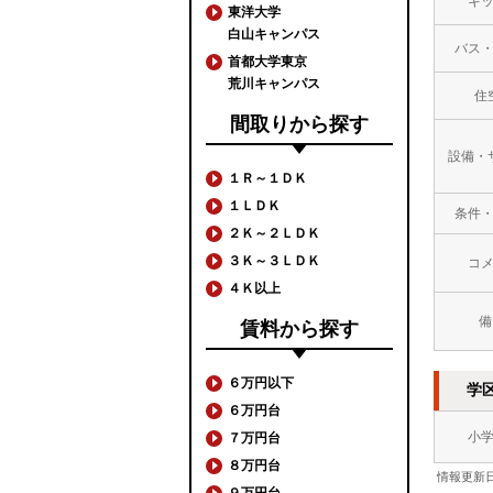
キ
東洋大学
白山キャンパス
バス
首都大学東京
荒川キャンパス
住
間取りから探す
設備・
１Ｒ～１ＤＫ
１ＬＤＫ
条件
２Ｋ～２ＬＤＫ
３Ｋ～３ＬＤＫ
コ
４Ｋ以上
備
賃料から探す
６万円以下
学
６万円台
小
７万円台
８万円台
情報更新日
９万円台