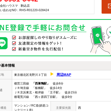
会社ハウスマ 駒込店
い合わせNO：RHS-R01220-028424
件基本情報
周辺MAP
在地
東京都北区滝野川３丁目
都営三田線
「西巣鴨駅」
徒歩8分
ＪＲ埼京線 「板橋駅」 徒歩14分
通
ＪＲ京浜東北・根岸線 「王子駅」 徒歩15分
都電荒川線 「西ヶ原四丁目駅」 徒歩9分
マンション / RC造(鉄筋コ
/ 構造
主要採光面
西
ンクリート造)