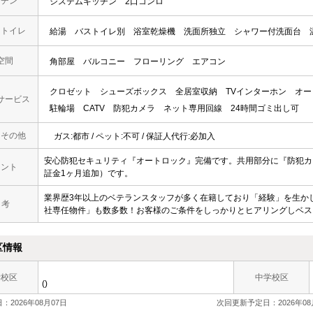
ッチン
システムキッチン
2口コンロ
・トイレ
給湯
バストイレ別
浴室乾燥機
洗面所独立
シャワー付洗面台
空間
角部屋
バルコニー
フローリング
エアコン
クロゼット
シューズボックス
全居室収納
TVインターホン
オー
サービス
駐輪場
CATV
防犯カメラ
ネット専用回線
24時間ゴミ出し可
・その他
ガス:都市 / ペット:不可 / 保証人代行:必加入
安心防犯セキュリティ『オートロック』完備です。共用部分に『防犯カ
メント
証金1ヶ月追加）です。
業界歴3年以上のベテランスタッフが多く在籍しており「経験」を生か
 考
社専任物件」も数多数！お客様のご条件をしっかりとヒアリングしベス
区情報
学校区
中学校区
()
：2026年08月07日
次回更新予定日：2026年08