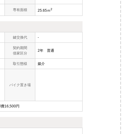
2
専有面積
25.65ｍ
鍵交換代
-
契約期間
2年 普通
借家区分
取引態様
媒介
バイク置き場
16,500円