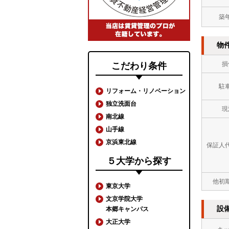
築
物
損
こだわり条件
駐
リフォーム・リノベーション
独立洗面台
現
南北線
山手線
京浜東北線
保証人
５大学から探す
他初
東京大学
文京学院大学
設
本郷キャンパス
大正大学