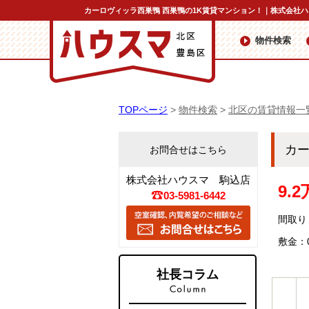
カーロヴィッラ西巣鴨 西巣鴨の1K賃貸マンション！｜株式会社
物件検索
TOPページ
>
物件検索
>
北区の賃貸情報一
カ
お問合せはこちら
株式会社ハウスマ 駒込店
9.
03-5981-6442
間取り：
敷金：
社長コラム