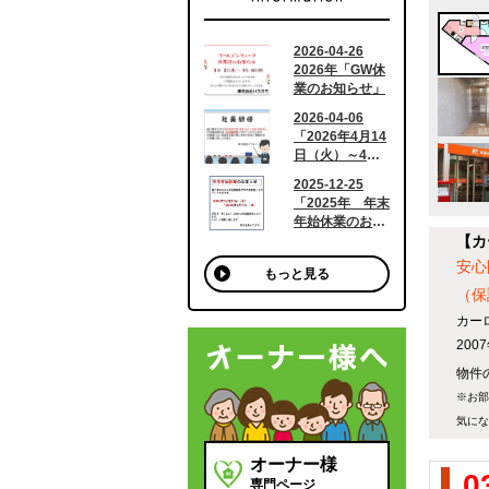
【カ
安心
もっと見る
（保
カー
20
物件の
※お部
気にな
オーナー様
0
専門ページ