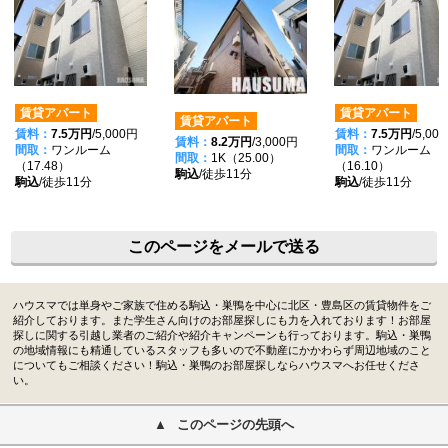
賃貸アパート
賃貸アパート
賃貸アパート
賃料：
7.5万円
/5,000円
賃料：
7.5万円
/5,00
賃料：
8.2万円
/3,000円
間取：
ワンルーム
間取：
ワンルーム
間取：
1K（25.00）
（17.48）
（16.10）
駒込
/徒歩11分
駒込
/徒歩11分
駒込
/徒歩11分
このページをメールで送る
ハウスマでは単身やご家族で住める駒込・巣鴨を中心に北区・豊島区の賃貸物件をご
紹介しております。また学生さん向けのお部屋探しにも力を入れております！お部屋
探しに関する引越し業者のご紹介や紹介キャンペーンも行っております。駒込・巣鴨
の地域情報にも精通しているスタッフも多いので不動産にかかわらず周辺地域のこと
についてもご相談ください！駒込・巣鴨のお部屋探しならハウスマへお任せくださ
い。
このページの先頭へ