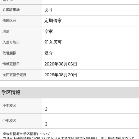
あり
近隣駐車場
定期借家
借家区分
空家
現況
即入居可
入居可能日
媒介
取引態様
2026年08月06日
情報更新日
2026年08月20日
次回更新予定日
学区情報
小学校区
()
中学校区
()
※物件情報の学区情報について
当サイト物件情報に記載されております通学区域(学区)情報は、国土数値情報ダウンロ