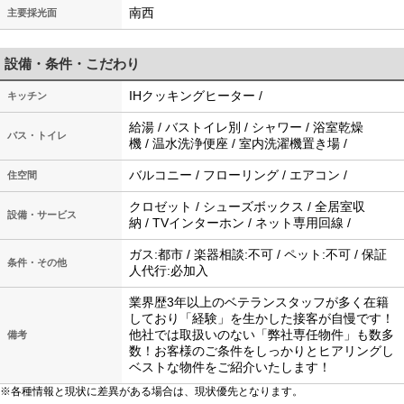
南西
主要採光面
設備・条件・こだわり
IHクッキングヒーター /
キッチン
給湯 / バストイレ別 / シャワー / 浴室乾燥
バス・トイレ
機 / 温水洗浄便座 / 室内洗濯機置き場 /
バルコニー / フローリング / エアコン /
住空間
クロゼット / シューズボックス / 全居室収
設備・サービス
納 / TVインターホン / ネット専用回線 /
ガス:都市 / 楽器相談:不可 / ペット:不可 / 保証
条件・その他
人代行:必加入
業界歴3年以上のベテランスタッフが多く在籍
しており「経験」を生かした接客が自慢です！
他社では取扱いのない「弊社専任物件」も数多
備考
数！お客様のご条件をしっかりとヒアリングし
ベストな物件をご紹介いたします！
※各種情報と現状に差異がある場合は、現状優先となります。