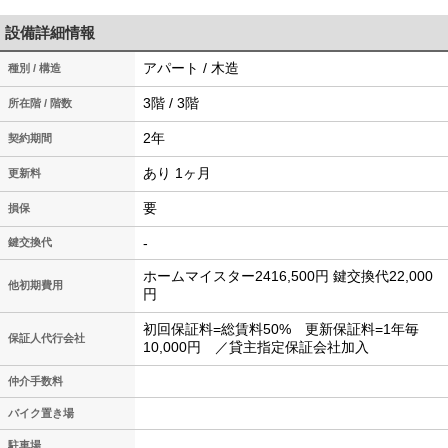
設備詳細情報
アパート / 木造
種別 / 構造
3階 / 3階
所在階 / 階数
2年
契約期間
あり 1ヶ月
更新料
要
損保
-
鍵交換代
ホームマイスター2416,500円 鍵交換代22,000
他初期費用
円
初回保証料=総賃料50% 更新保証料=1年毎
保証人代行会社
10,000円 ／貸主指定保証会社加入
仲介手数料
バイク置き場
駐車場