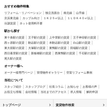
おすすめ物件特集
リフォーム・リノベーション
独立洗面台
南北線
山手線
京浜東北線
カップル向け
１Ｋ２５㎡以上
１ＬＤＫ４０㎡以上
分譲賃貸
ネット使用料不要
駅から探す
東十条駅の賃貸
王子駅の賃貸
上中里駅の賃貸
王子神谷駅の賃貸
西ヶ原駅の賃貸
駒込駅の賃貸
本駒込駅の賃貸
白山駅の賃貸
東大前駅の賃貸
大塚駅の賃貸
巣鴨駅の賃貸
田端駅の賃貸
西日暮里駅の賃貸
新板橋駅の賃貸
西巣鴨駅の賃貸
千石駅の賃貸
尾久駅の賃貸
オーナー様へ
オーナー様専門ページ
管理物件ギャラリー
空室リフォーム事例
当社について
スタッフ紹介
スタッフブログ
社長コラム
お知らせ
お客様の声
お役立ち情報
会社情報
当社までのアクセス
求人情報
解約申請
トップページ
賃貸物件検索