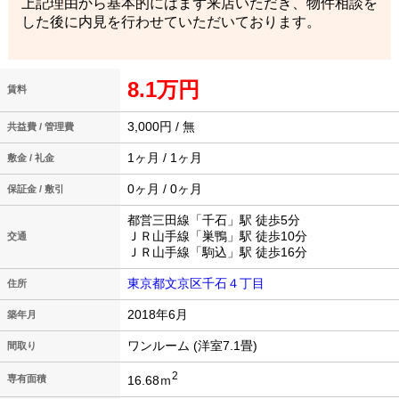
上記理由から基本的にはまず来店いただき、物件相談を
した後に内見を行わせていただいております。
8.1万円
賃料
3,000円 / 無
共益費 / 管理費
1ヶ月 / 1ヶ月
敷金 / 礼金
0ヶ月 / 0ヶ月
保証金 / 敷引
都営三田線「千石」駅 徒歩5分
ＪＲ山手線「巣鴨」駅 徒歩10分
交通
ＪＲ山手線「駒込」駅 徒歩16分
東京都文京区千石４丁目
住所
2018年6月
築年月
ワンルーム (洋室7.1畳)
間取り
2
16.68ｍ
専有面積