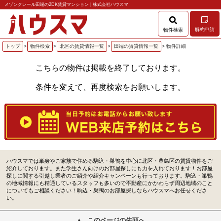
メゾンクレール田端の2DK賃貸マンション | 株式会社ハウスマ
解約申請
物件検索
トップ
>
物件検索
>
北区の賃貸情報一覧
>
田端の賃貸情報一覧
> 物件詳細
こちらの物件は掲載を終了しております。
条件を変えて、再度検索をお願いします。
ハウスマでは単身やご家族で住める駒込・巣鴨を中心に北区・豊島区の賃貸物件をご
紹介しております。また学生さん向けのお部屋探しにも力を入れております！お部屋
探しに関する引越し業者のご紹介や紹介キャンペーンも行っております。駒込・巣鴨
の地域情報にも精通しているスタッフも多いので不動産にかかわらず周辺地域のこと
についてもご相談ください！駒込・巣鴨のお部屋探しならハウスマへお任せくださ
い。
このページの先頭へ