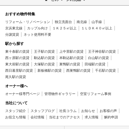
おすすめ物件特集
リフォーム・リノベーション
独立洗面台
南北線
山手線
京浜東北線
カップル向け
１Ｋ２５㎡以上
１ＬＤＫ４０㎡以上
分譲賃貸
ネット使用料不要
駅から探す
東十条駅の賃貸
王子駅の賃貸
上中里駅の賃貸
王子神谷駅の賃貸
西ヶ原駅の賃貸
駒込駅の賃貸
本駒込駅の賃貸
白山駅の賃貸
東大前駅の賃貸
大塚駅の賃貸
巣鴨駅の賃貸
田端駅の賃貸
西日暮里駅の賃貸
新板橋駅の賃貸
西巣鴨駅の賃貸
千石駅の賃貸
尾久駅の賃貸
オーナー様へ
オーナー様専門ページ
管理物件ギャラリー
空室リフォーム事例
当社について
スタッフ紹介
スタッフブログ
社長コラム
お知らせ
お客様の声
お役立ち情報
会社情報
当社までのアクセス
求人情報
解約申請