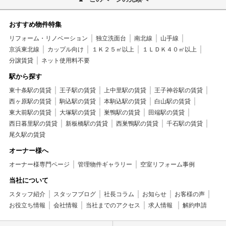
おすすめ物件特集
リフォーム・リノベーション
独立洗面台
南北線
山手線
京浜東北線
カップル向け
１Ｋ２５㎡以上
１ＬＤＫ４０㎡以上
分譲賃貸
ネット使用料不要
駅から探す
東十条駅の賃貸
王子駅の賃貸
上中里駅の賃貸
王子神谷駅の賃貸
西ヶ原駅の賃貸
駒込駅の賃貸
本駒込駅の賃貸
白山駅の賃貸
東大前駅の賃貸
大塚駅の賃貸
巣鴨駅の賃貸
田端駅の賃貸
西日暮里駅の賃貸
新板橋駅の賃貸
西巣鴨駅の賃貸
千石駅の賃貸
尾久駅の賃貸
オーナー様へ
オーナー様専門ページ
管理物件ギャラリー
空室リフォーム事例
当社について
スタッフ紹介
スタッフブログ
社長コラム
お知らせ
お客様の声
お役立ち情報
会社情報
当社までのアクセス
求人情報
解約申請