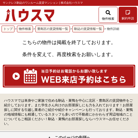
サンクレス駒込のワンルーム賃貸マンション | 株式会社ハウスマ
解約申請
物件検索
トップ
>
物件検索
>
豊島区の賃貸情報一覧
>
駒込の賃貸情報一覧
> 物件詳細
こちらの物件は掲載を終了しております。
条件を変えて、再度検索をお願いします。
ハウスマでは単身やご家族で住める駒込・巣鴨を中心に北区・豊島区の賃貸物件をご
紹介しております。また学生さん向けのお部屋探しにも力を入れております！お部屋
探しに関する引越し業者のご紹介や紹介キャンペーンも行っております。駒込・巣鴨
の地域情報にも精通しているスタッフも多いので不動産にかかわらず周辺地域のこと
についてもご相談ください！駒込・巣鴨のお部屋探しならハウスマへお任せくださ
い。
このページの先頭へ