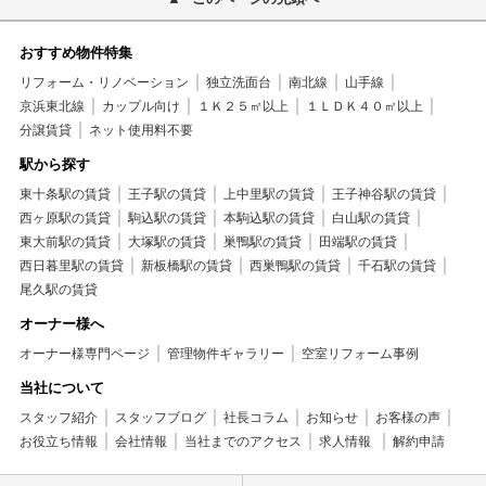
おすすめ物件特集
リフォーム・リノベーション
独立洗面台
南北線
山手線
京浜東北線
カップル向け
１Ｋ２５㎡以上
１ＬＤＫ４０㎡以上
分譲賃貸
ネット使用料不要
駅から探す
東十条駅の賃貸
王子駅の賃貸
上中里駅の賃貸
王子神谷駅の賃貸
西ヶ原駅の賃貸
駒込駅の賃貸
本駒込駅の賃貸
白山駅の賃貸
東大前駅の賃貸
大塚駅の賃貸
巣鴨駅の賃貸
田端駅の賃貸
西日暮里駅の賃貸
新板橋駅の賃貸
西巣鴨駅の賃貸
千石駅の賃貸
尾久駅の賃貸
オーナー様へ
オーナー様専門ページ
管理物件ギャラリー
空室リフォーム事例
当社について
スタッフ紹介
スタッフブログ
社長コラム
お知らせ
お客様の声
お役立ち情報
会社情報
当社までのアクセス
求人情報
解約申請