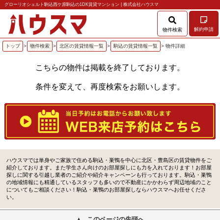
グローリオシェルト駒込西ケ原駒込の1DK賃貸マンション | 株式会社ハウスマ
解約申請
物件検索
トップ
>
物件検索
>
北区の賃貸情報一覧
>
駒込の賃貸情報一覧
> 物件詳細
こちらの物件は掲載を終了しております。
条件を変えて、再度検索をお願いします。
ハウスマでは単身やご家族で住める駒込・巣鴨を中心に北区・豊島区の賃貸物件をご
紹介しております。また学生さん向けのお部屋探しにも力を入れております！お部屋
探しに関する引越し業者のご紹介や紹介キャンペーンも行っております。駒込・巣鴨
の地域情報にも精通しているスタッフも多いので不動産にかかわらず周辺地域のこと
についてもご相談ください！駒込・巣鴨のお部屋探しならハウスマへお任せくださ
い。
このページの先頭へ