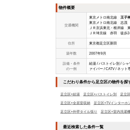
物件概要
東京メトロ南北線
王子
東京メトロ南北線 志茂 
交通機関
ＪＲ京浜東北・根岸線 東
ＪＲ埼京線 赤羽 徒歩2
住所
東京都足立区新田
築年数
2007年9月
設備・条件
給湯 / バストイレ別 / シャ
の一例
ァイバー / CATV / ネット
こだわり条件から足立区の物件を探
足立区+給湯
足立区+バストイレ別
足立
足立区+全居室収納
足立区+TVインターホ
足立区+外壁タイル張り
足立区+室内洗濯
最近検索した条件一覧