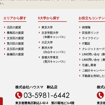
い。
エリアから探す
5大学から探す
お役立ちコンテン
北区の賃貸
東京大学
街情報
豊島区の賃貸
文京学院大学
区役所リンク
（本郷キャンパス）
文京区の賃貸
ライフライン
大正大学
荒川区の賃貸
IT重説
東洋大学
足立区の賃貸
クレジットカード
（白山キャンパス）
板橋区の賃貸
LINE問い合せ（
首都大学東京
LINE問い合せ（
（荒川キャンパス）
引越し業者
ご紹介キャンペー
不動産を売却した
株式会社ハウスマ 駒込店
株式
東京都豊島区駒込1-42-4 第23菊地ビル4階
東京都