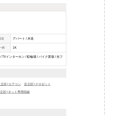
構造
アパート / 木造
一例
1K
/ TVインターホン / 駐輪場 / バイク置場 / 光フ
足立区+エアコン
足立区+クロゼット
立区+ネット専用回線