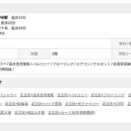
神谷駅
徒歩12分
徒歩22分
十条 徒歩24分
4分
種別 / 
階層
2階
間取り
ワー / 温水洗浄便座 / バルコニー / フローリング / エアコン / クロゼット / 全居室収納 
専用回線 /
す
区+シャワー
足立区+温水洗浄便座
足立区+バルコニー
足立区+フローリング
ン
足立区+駐輪場
足立区+バイク置場
足立区+光ファイバー
足立区+CATV
足
機置き場
足立区+保証人不要
足立区+カード決済(初期費用)