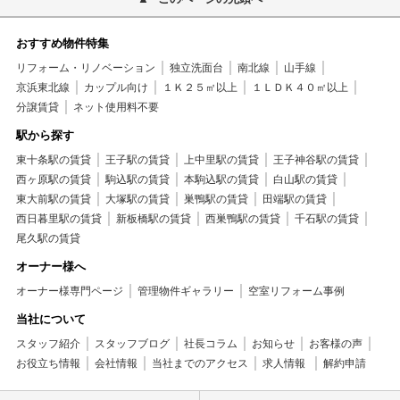
おすすめ物件特集
リフォーム・リノベーション
独立洗面台
南北線
山手線
京浜東北線
カップル向け
１Ｋ２５㎡以上
１ＬＤＫ４０㎡以上
分譲賃貸
ネット使用料不要
駅から探す
東十条駅の賃貸
王子駅の賃貸
上中里駅の賃貸
王子神谷駅の賃貸
西ヶ原駅の賃貸
駒込駅の賃貸
本駒込駅の賃貸
白山駅の賃貸
東大前駅の賃貸
大塚駅の賃貸
巣鴨駅の賃貸
田端駅の賃貸
西日暮里駅の賃貸
新板橋駅の賃貸
西巣鴨駅の賃貸
千石駅の賃貸
尾久駅の賃貸
オーナー様へ
オーナー様専門ページ
管理物件ギャラリー
空室リフォーム事例
当社について
スタッフ紹介
スタッフブログ
社長コラム
お知らせ
お客様の声
お役立ち情報
会社情報
当社までのアクセス
求人情報
解約申請