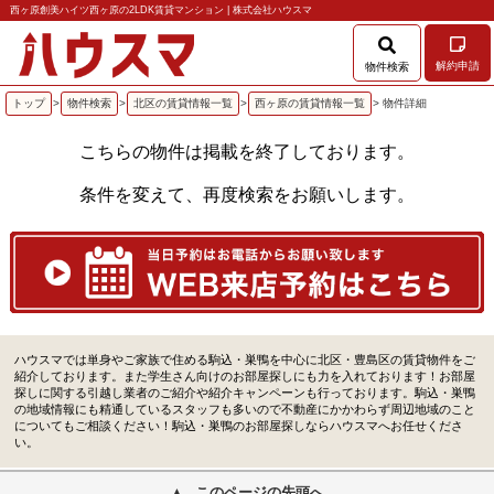
西ヶ原創美ハイツ西ヶ原の2LDK賃貸マンション | 株式会社ハウスマ
解約申請
物件検索
トップ
>
物件検索
>
北区の賃貸情報一覧
>
西ヶ原の賃貸情報一覧
> 物件詳細
こちらの物件は掲載を終了しております。
条件を変えて、再度検索をお願いします。
ハウスマでは単身やご家族で住める駒込・巣鴨を中心に北区・豊島区の賃貸物件をご
紹介しております。また学生さん向けのお部屋探しにも力を入れております！お部屋
探しに関する引越し業者のご紹介や紹介キャンペーンも行っております。駒込・巣鴨
の地域情報にも精通しているスタッフも多いので不動産にかかわらず周辺地域のこと
についてもご相談ください！駒込・巣鴨のお部屋探しならハウスマへお任せくださ
い。
このページの先頭へ