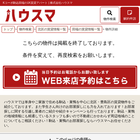
Kコーポ駒込田端の1K賃貸アパート | 株式会社ハウスマ
解約申請
物件検索
トップ
>
物件検索
>
北区の賃貸情報一覧
>
田端の賃貸情報一覧
> 物件詳細
こちらの物件は掲載を終了しております。
条件を変えて、再度検索をお願いします。
ハウスマでは単身やご家族で住める駒込・巣鴨を中心に北区・豊島区の賃貸物件をご
紹介しております。また学生さん向けのお部屋探しにも力を入れております！お部屋
探しに関する引越し業者のご紹介や紹介キャンペーンも行っております。駒込・巣鴨
の地域情報にも精通しているスタッフも多いので不動産にかかわらず周辺地域のこと
についてもご相談ください！駒込・巣鴨のお部屋探しならハウスマへお任せくださ
い。
このページの先頭へ