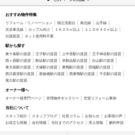
おすすめ物件特集
リフォーム・リノベーション
独立洗面台
南北線
山手線
京浜東北線
カップル向け
１Ｋ２５㎡以上
１ＬＤＫ４０㎡以上
分譲賃貸
ネット使用料不要
駅から探す
東十条駅の賃貸
王子駅の賃貸
上中里駅の賃貸
王子神谷駅の賃貸
西ヶ原駅の賃貸
駒込駅の賃貸
本駒込駅の賃貸
白山駅の賃貸
東大前駅の賃貸
大塚駅の賃貸
巣鴨駅の賃貸
田端駅の賃貸
西日暮里駅の賃貸
新板橋駅の賃貸
西巣鴨駅の賃貸
千石駅の賃貸
尾久駅の賃貸
オーナー様へ
オーナー様専門ページ
管理物件ギャラリー
空室リフォーム事例
当社について
スタッフ紹介
スタッフブログ
社長コラム
お知らせ
お客様の声
お役立ち情報
会社情報
当社までのアクセス
求人情報
解約申請