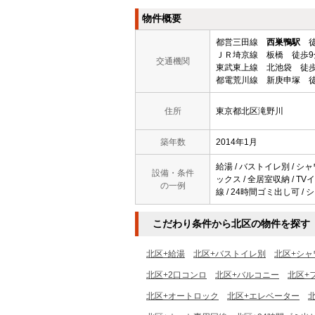
物件概要
都営三田線
西巣鴨駅
徒
ＪＲ埼京線 板橋 徒歩9
交通機関
東武東上線 北池袋 徒歩
都電荒川線 新庚申塚 徒
住所
東京都北区滝野川
築年数
2014年1月
給湯 / バストイレ別 / シ
設備・条件
ックス / 全居室収納 / TVイ
の一例
線 / 24時間ゴミ出し可 / 
こだわり条件から北区の物件を探す
北区+給湯
北区+バストイレ別
北区+シャ
北区+2口コンロ
北区+バルコニー
北区+
北区+オートロック
北区+エレベーター