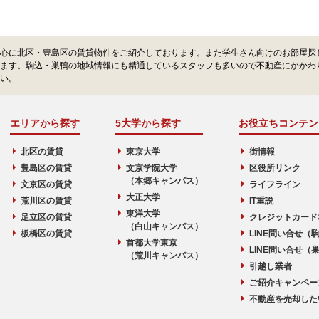
心に北区・豊島区の賃貸物件をご紹介しております。また学生さん向けのお部屋探
ます。駒込・巣鴨の地域情報にも精通しているスタッフも多いので不動産にかかわ
い。
エリアから探す
5大学から探す
お役立ちコンテン
北区の賃貸
東京大学
街情報
豊島区の賃貸
文京学院大学
区役所リンク
（本郷キャンパス）
文京区の賃貸
ライフライン
大正大学
荒川区の賃貸
IT重説
東洋大学
足立区の賃貸
クレジットカード
（白山キャンパス）
板橋区の賃貸
LINE問い合せ（
首都大学東京
LINE問い合せ（
（荒川キャンパス）
引越し業者
ご紹介キャンペー
不動産を売却した