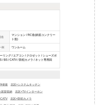
マンション / RC造(鉄筋コンクリー
構造
ト造)
一例
ワンルーム
ローリング / エアコン / クロゼット / シューズボ
 BS / CATV / 防犯カメラ / ネット専用回
浄便座
北区+システムキッチン
全居室収納
北区+TVインターホン
CATV
北区+防犯カメラ