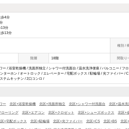
歩4分
分
13分
歩13分
種別 / 
階層
18階
間取り
ャワー / 浴室乾燥機 / 洗面所独立 / シャワー付洗面台 / 温水洗浄便座 / バルコニー / フ
ンターホン / オートロック / エレベーター / 宅配ボックス / 駐輪場 / 光ファイバー / CS /
システムキッチン / 2口コンロ /
ワー
北区+浴室乾燥機
北区+洗面所独立
北区+シャワー付洗面台
北区+温水洗
フローリング
北区+エアコン
北区+クロゼット
北区+シューズボックス
北区+
北区+宅配ボックス
北区+駐輪場
北区+光ファイバー
北区+CS
北区+BS
北区+