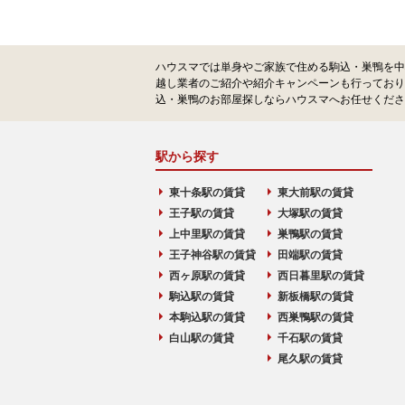
ハウスマでは単身やご家族で住める駒込・巣鴨を中
越し業者のご紹介や紹介キャンペーンも行っており
込・巣鴨のお部屋探しならハウスマへお任せくださ
駅から探す
東十条駅の賃貸
東大前駅の賃貸
王子駅の賃貸
大塚駅の賃貸
上中里駅の賃貸
巣鴨駅の賃貸
王子神谷駅の賃貸
田端駅の賃貸
西ヶ原駅の賃貸
西日暮里駅の賃貸
駒込駅の賃貸
新板橋駅の賃貸
本駒込駅の賃貸
西巣鴨駅の賃貸
白山駅の賃貸
千石駅の賃貸
尾久駅の賃貸