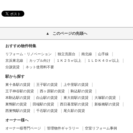
このページの先頭へ
おすすめ物件特集
リフォーム・リノベーション
独立洗面台
南北線
山手線
京浜東北線
カップル向け
１Ｋ２５㎡以上
１ＬＤＫ４０㎡以上
分譲賃貸
ネット使用料不要
駅から探す
東十条駅の賃貸
王子駅の賃貸
上中里駅の賃貸
王子神谷駅の賃貸
西ヶ原駅の賃貸
駒込駅の賃貸
本駒込駅の賃貸
白山駅の賃貸
東大前駅の賃貸
大塚駅の賃貸
巣鴨駅の賃貸
田端駅の賃貸
西日暮里駅の賃貸
新板橋駅の賃貸
西巣鴨駅の賃貸
千石駅の賃貸
尾久駅の賃貸
オーナー様へ
オーナー様専門ページ
管理物件ギャラリー
空室リフォーム事例